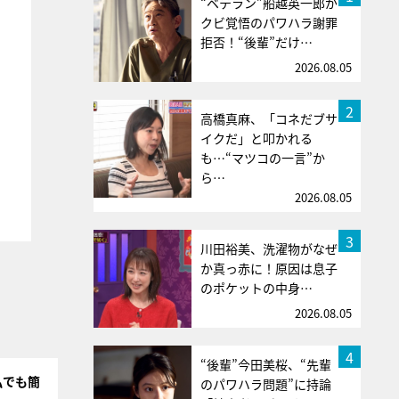
“ベテラン”船越英一郎が
クビ覚悟のパワハラ謝罪
拒否！“後輩”だけ…
2026.08.05
2
高橋真麻、「コネだブサ
イクだ」と叩かれる
も…“マツコの一言”か
ら…
2026.08.05
3
川田裕美、洗濯物がなぜ
か真っ赤に！原因は息子
のポケットの中身…
2026.08.05
4
“後輩”今田美桜、“先輩
私でも簡
のパワハラ問題”に持論