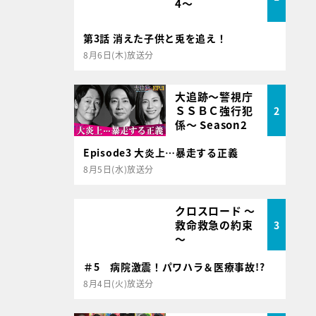
4～
第3話 消えた子供と兎を追え！
8月6日(木)放送分
大追跡～警視庁
ＳＳＢＣ強行犯
2
係～ Season2
Episode3 大炎上…暴走する正義
8月5日(水)放送分
クロスロード ～
救命救急の約束
3
～
＃5 病院激震！パワハラ＆医療事故!?
8月4日(火)放送分