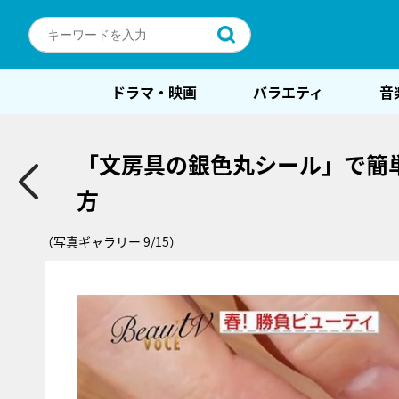
ドラマ・映画
バラエティ
音
「文房具の銀色丸シール」で簡
方
（写真ギャラリー 9/15）