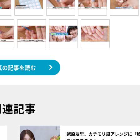
真の記事を読む
関連記事
サムネイル
蛯原友里、カチモリ風アレンジに「