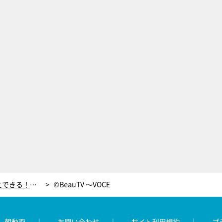
「文房具の銀色丸シール」で簡単にできる！春のグラデーションネイルの作り方
©BeauTV ～VOCE
レ朝動画
お問い合わせ
サイト利用規約
プ