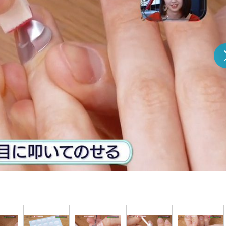
『アイ＝ラブ！げーみん
E齋藤樹愛羅＆佐々木舞
ビュー