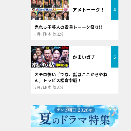
アメトーーク！
4
売れっ子芸人の貴重トーーク祭り!!
8月6日(木)放送分
かまいガチ
5
オモロ怖い「でな、話はここからやね
ん」トラビス松倉参戦！
8月5日(水)放送分