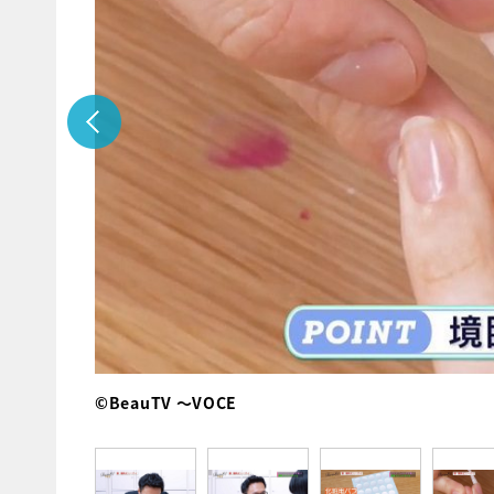
©BeauTV ～VOCE