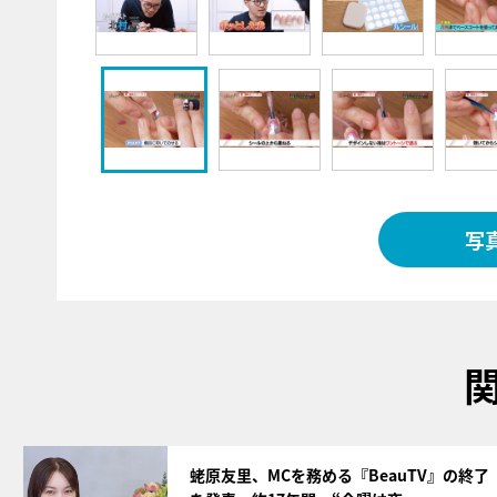
写
サムネイル
蛯原友里、MCを務める『BeauTV』の終了