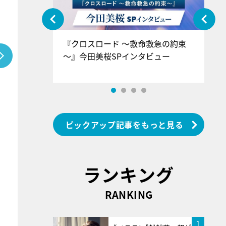
ぐ』＝LOV
『クロスロード ～救命救急の約束
『
香SPインタ
～』今田美桜SPインタビュー
ロ
ン
ピックアップ記事をもっと見る
ランキング
RANKING
1