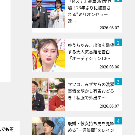
『Mステ』豪華8組が登
場！23年ぶりに披露さ
れる“ミリオンセラー
達…
2026.08.07
2
ゆうちゃみ、出演を熱望
する大人気番組を告白
「オーディション10…
2026.08.06
3
マツコ、みずからの洗濯
事情を明かし有吉おどろ
き！私服で外出す…
2026.08.07
4
既婚・彼女持ち男を見極
私でも簡
める“一言質問”をレイン