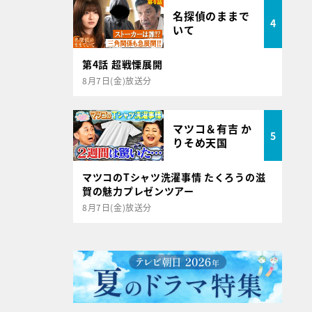
名探偵のままで
4
いて
第4話 超戦慄展開
8月7日(金)放送分
マツコ＆有吉 か
5
りそめ天国
マツコのTシャツ洗濯事情 たくろうの滋
賀の魅力プレゼンツアー
8月7日(金)放送分