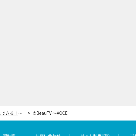
「文房具の銀色丸シール」で簡単にできる！春のグラデーションネイルの作り方
©BeauTV ～VOCE
レ朝動画
お問い合わせ
サイト利用規約
プ