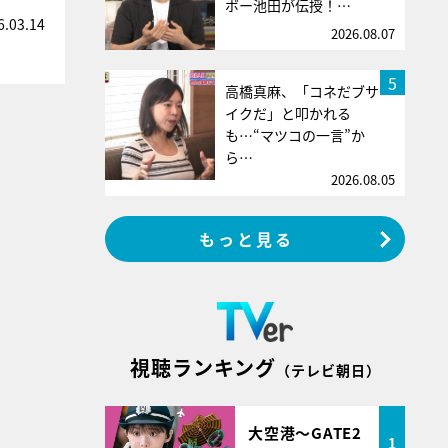
ボー池田が伝授！…
6.03.14
2026.08.07
5
高橋真麻、「コネだブサ
イクだ」と叩かれる
も…“マツコの一言”か
ら…
2026.08.05
もっと見る
視聴ランキング
（テレビ朝日）
大空港～GATE2
1