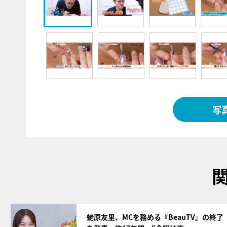
写
サムネイル
蛯原友里、MCを務める『BeauTV』の終了