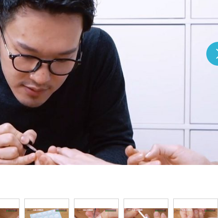
『アイ＝ラブ！げーみん
E齋藤樹愛羅＆佐々木舞
ビュー