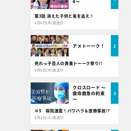
4～
第3話 消えた子供と兎を追え！
8月6日(木)放送分
アメトーーク！
2
売れっ子芸人の貴重トーーク祭り!!
8月6日(木)放送分
クロスロード ～
救命救急の約束
3
～
＃5 病院激震！パワハラ＆医療事故!?
8月4日(火)放送分