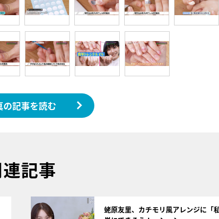
真の記事を読む
関連記事
サムネイル
蛯原友里、カチモリ風アレンジに「