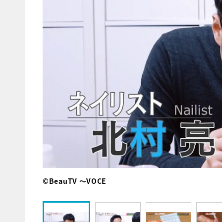
©BeauTV ～VOCE