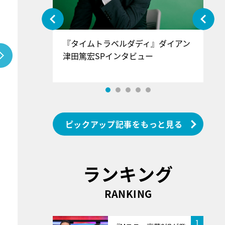
ぐ』＝LOV
『タイムトラベルダディ』ダイアン
『
香SPインタ
津田篤宏SPインタビュー
～
ピックアップ記事をもっと見る
ランキング
RANKING
1