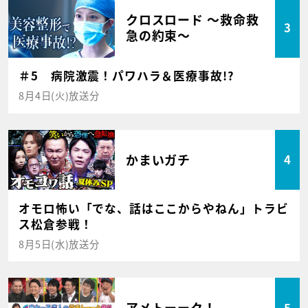
クロスロード ～救命救
3
急の約束～
＃5 病院激震！パワハラ＆医療事故!?
8月4日(火)放送分
かまいガチ
4
オモロ怖い「でな、話はここからやねん」トラビ
ス松倉参戦！
8月5日(水)放送分
アメトーーク！
5