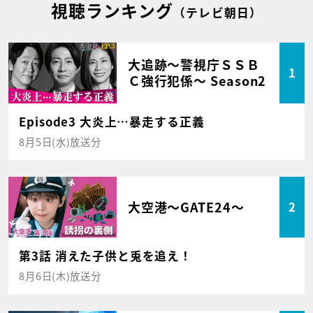
視聴ランキング
（テレビ朝日）
大追跡～警視庁ＳＳＢ
1
Ｃ強行犯係～ Season2
Episode3 大炎上…暴走する正義
8月5日(水)放送分
大空港～GATE24～
2
第3話 消えた子供と兎を追え！
8月6日(木)放送分