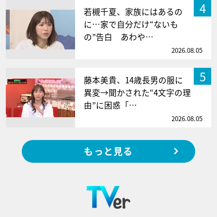
4
若槻千夏、家族にはあるの
に…家で自分だけ“ないも
の”告白 あわや…
2026.08.05
5
藤本美貴、14歳長男の服に
異変→聞かされた“4文字の理
由”に困惑「…
2026.08.05
もっと見る