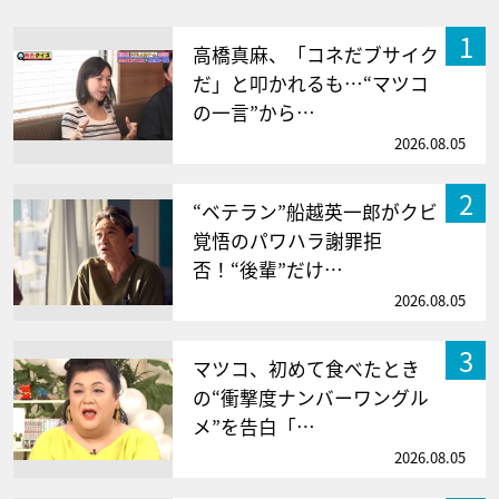
1
高橋真麻、「コネだブサイク
だ」と叩かれるも…“マツコ
の一言”から…
2026.08.05
2
“ベテラン”船越英一郎がクビ
覚悟のパワハラ謝罪拒
否！“後輩”だけ…
2026.08.05
3
マツコ、初めて食べたとき
の“衝撃度ナンバーワングル
メ”を告白「…
2026.08.05