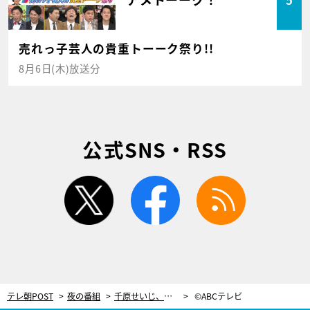
売れっ子芸人の貴重トーーク祭り!!
8月6日(木)放送分
公式SNS・RSS
twitter
facebook
rss
テレ朝POST
夜の番組
千原せいじ、エジプトで立入禁止エリアの取材許可！「よくアフリカ来てるから」
©ABCテレビ