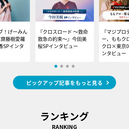
ブ！げーみん
『クロスロード ～救命
『マジプロ
E齋藤樹愛羅
救急の約束～』今田美
ー、ももク
香SPインタ
桜SPインタビュー
クロ×東京0
ンタビュー
ピックアップ記事をもっと見る
ランキング
RANKING