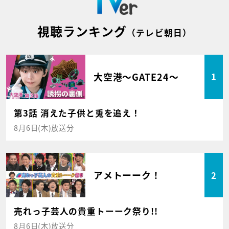
視聴ランキング
（テレビ朝日）
大空港～GATE24～
1
第3話 消えた子供と兎を追え！
8月6日(木)放送分
アメトーーク！
2
売れっ子芸人の貴重トーーク祭り!!
8月6日(木)放送分