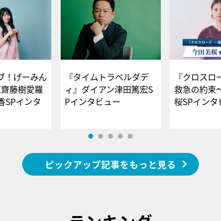
ブ！げーみん
『タイムトラベルダデ
『クロスロー
E齋藤樹愛羅
ィ』ダイアン津田篤宏S
救急の約束
香SPインタ
Pインタビュー
桜SPイ
ピックアップ記事をもっと見る