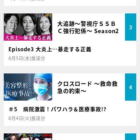
大追跡～警視庁ＳＳＢ
3
Ｃ強行犯係～ Season2
Episode3 大炎上…暴走する正義
8月5日(水)放送分
クロスロード ～救命救
4
急の約束～
＃5 病院激震！パワハラ＆医療事故!?
8月4日(火)放送分