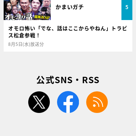
かまいガチ
5
オモロ怖い「でな、話はここからやねん」トラビ
ス松倉参戦！
8月5日(水)放送分
公式SNS・RSS
twitter
facebook
rss