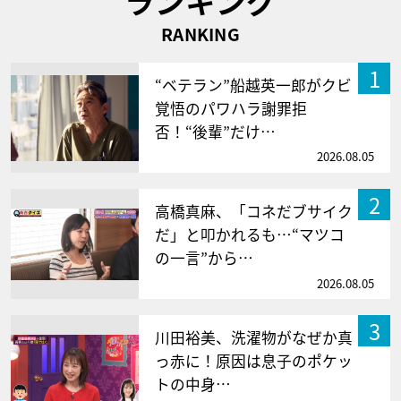
ランキング
RANKING
1
“ベテラン”船越英一郎がクビ
覚悟のパワハラ謝罪拒
否！“後輩”だけ…
2026.08.05
2
高橋真麻、「コネだブサイク
だ」と叩かれるも…“マツコ
の一言”から…
2026.08.05
3
川田裕美、洗濯物がなぜか真
っ赤に！原因は息子のポケッ
トの中身…