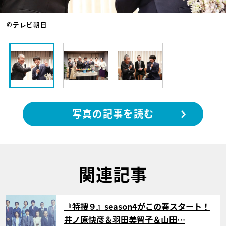
©テレビ朝日
写真の記事を読む
関連記事
サムネイル
『特捜９』season4がこの春スタート！
井ノ原快彦＆羽田美智子＆山田…