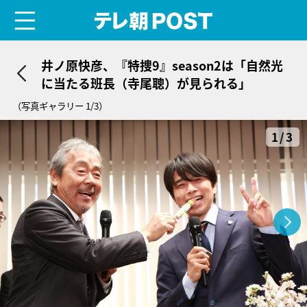
menu
テレ朝POST
井ノ原快彦、『特捜9』season2は「自然光
に当たる班長（寺尾聰）が見られる」
（写真ギャラリー 1/3）
1/3