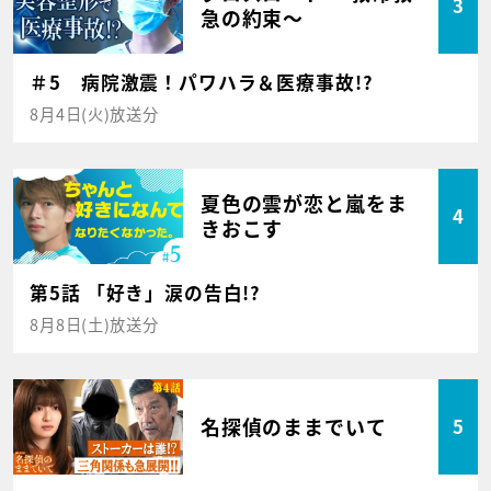
3
急の約束～
＃5 病院激震！パワハラ＆医療事故!?
8月4日(火)放送分
夏色の雲が恋と嵐をま
4
きおこす
第5話 「好き」涙の告白!?
8月8日(土)放送分
名探偵のままでいて
5