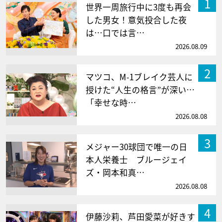
1
世界一周旅行中に3度も再会
した男女！意気投合した夜
は…口では言…
2026.08.09
2
マツコ、M-1ブレイク芸人に
授けた“人生の格言”が深い…
「幸せな時…
2026.08.08
3
メジャー30球団で唯一の日
本人栄養士 ブルージェイ
ズ・岡本和真…
2026.08.08
4
伊藤沙莉、芦田愛菜が好きす