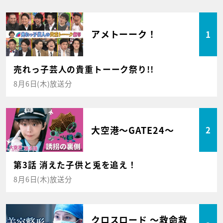
アメトーーク！
1
売れっ子芸人の貴重トーーク祭り!!
8月6日(木)放送分
大空港～GATE24～
2
第3話 消えた子供と兎を追え！
8月6日(木)放送分
クロスロード ～救命救