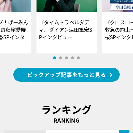
ブ！げーみん
『タイムトラベルダデ
『クロスロー
E齋藤樹愛羅
ィ』ダイアン津田篤宏S
救急の約束
香SPインタ
Pインタビュー
桜SPイ
ピックアップ記事をもっと見る
ランキング
RANKING