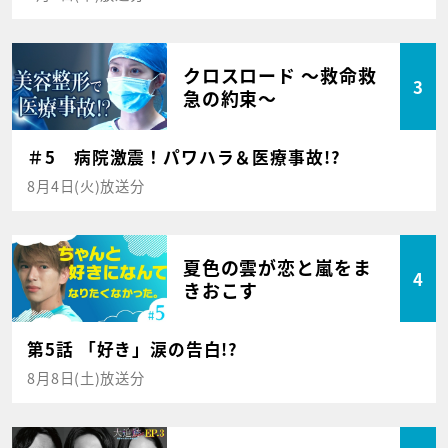
クロスロード ～救命救
3
急の約束～
＃5 病院激震！パワハラ＆医療事故!?
8月4日(火)放送分
夏色の雲が恋と嵐をま
4
きおこす
第5話 「好き」涙の告白!?
8月8日(土)放送分