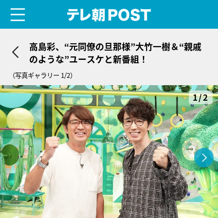
menu
テレ朝POST
高島彩、“元同僚の旦那様”大竹一樹＆“親戚
のような”ユースケと新番組！
（写真ギャラリー 1/2）
1/2