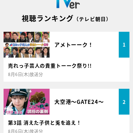
視聴ランキング
（テレビ朝日）
アメトーーク！
1
売れっ子芸人の貴重トーーク祭り!!
8月6日(木)放送分
大空港～GATE24～
2
第3話 消えた子供と兎を追え！
8月6日(木)放送分