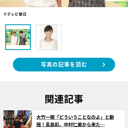
©テレビ朝日
写真の記事を読む
関連記事
サムネイル
大竹一樹「どういうことなのよ」と動
揺！高島彩、中村仁美から来た…