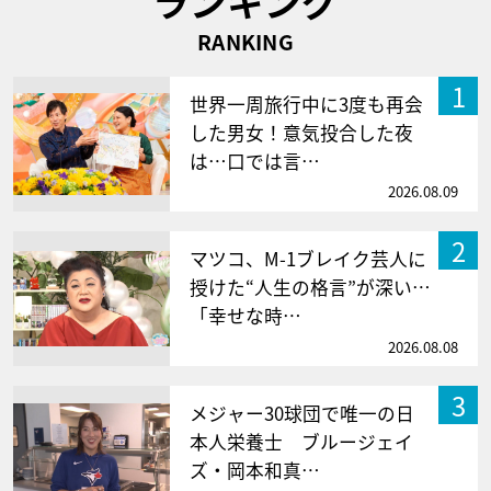
ランキング
RANKING
1
世界一周旅行中に3度も再会
した男女！意気投合した夜
は…口では言…
2026.08.09
2
マツコ、M-1ブレイク芸人に
授けた“人生の格言”が深い…
「幸せな時…
2026.08.08
3
メジャー30球団で唯一の日
本人栄養士 ブルージェイ
ズ・岡本和真…