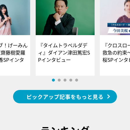
ブ！げーみん
『タイムトラベルダデ
『クロスロー
E齋藤樹愛羅
ィ』ダイアン津田篤宏S
救急の約束
香SPインタ
Pインタビュー
桜SPイ
ピックアップ記事をもっと見る