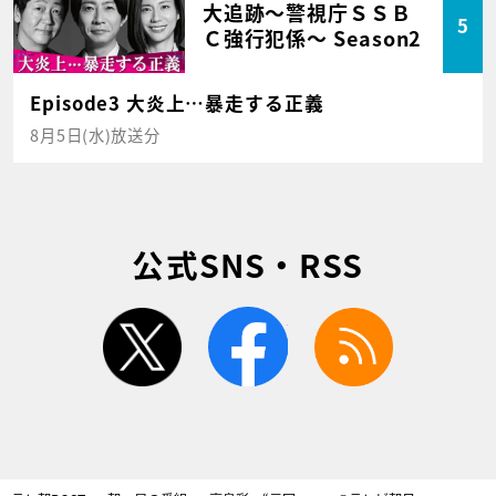
大追跡～警視庁ＳＳＢ
5
Ｃ強行犯係～ Season2
Episode3 大炎上…暴走する正義
8月5日(水)放送分
公式SNS・RSS
twitter
facebook
rss