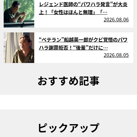
レジェンド医師の“パワハラ発言”が大炎
上！「女性はほんと無理」「…
2026.08.06
サムネイル
“ベテラン”船越英一郎がクビ覚悟のパワ
ハラ謝罪拒否！“後輩”だけに…
2026.08.05
おすすめ記事
ピックアップ