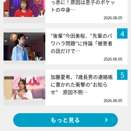
っ赤に！原因は息子のポケッ
トの中身…
2026.08.05
4
“後輩”今田美桜、“先輩のパ
ワハラ問題”に持論「被害者
の話だけで…
2026.08.05
5
加藤夏希、7歳長男の連絡帳
に書かれた衝撃の“お知ら
せ” 原因不明…
2026.08.05
もっと見る