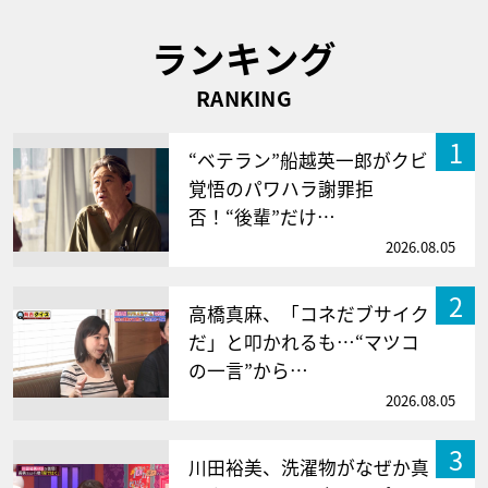
ランキング
RANKING
1
“ベテラン”船越英一郎がクビ
覚悟のパワハラ謝罪拒
否！“後輩”だけ…
2026.08.05
2
高橋真麻、「コネだブサイク
だ」と叩かれるも…“マツコ
の一言”から…
2026.08.05
3
川田裕美、洗濯物がなぜか真