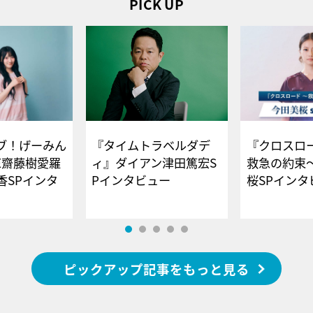
PICK UP
ブ！げーみん
『タイムトラベルダデ
『クロスロー
E齋藤樹愛羅
ィ』ダイアン津田篤宏S
救急の約束
香SPインタ
Pインタビュー
桜SPイ
ピックアップ記事をもっと見る