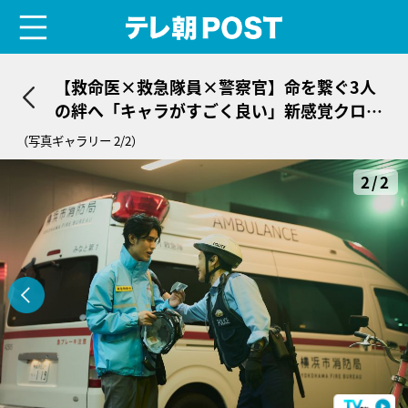
menu
テレ朝POST
【救命医×救急隊員×警察官】命を繋ぐ3人
の絆へ「キャラがすごく良い」新感覚クロス
医療ドラマ『クロスロード』にほっこり
（写真ギャラリー 2/2）
2/2