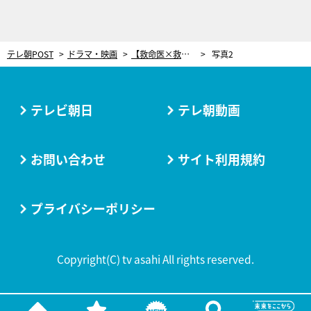
テレ朝POST
ドラマ・映画
【救命医×救急隊員×警察官】命を繋ぐ3人の絆へ「キャラがすごく良い」新感覚クロス医療ドラマ『クロスロード』にほっこり
写真2
テレビ朝日
テレ朝動画
お問い合わせ
サイト利用規約
プライバシーポリシー
Copyright(C) tv asahi All rights reserved.