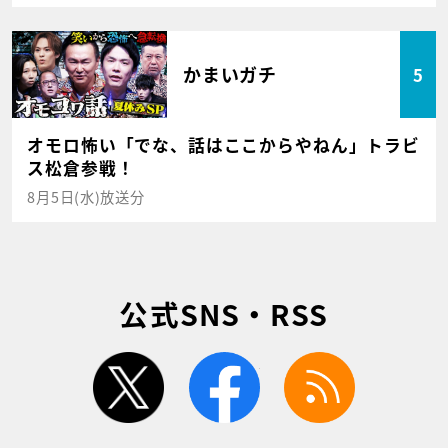
かまいガチ
5
オモロ怖い「でな、話はここからやねん」トラビ
ス松倉参戦！
8月5日(水)放送分
公式SNS・RSS
twitter
facebook
rss