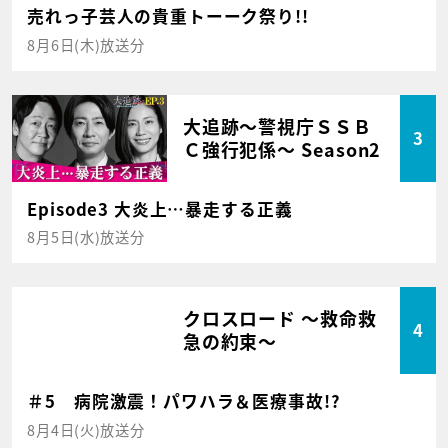
売れっ子芸人の貴重トーーク祭り!!
8月6日(木)放送分
大追跡～警視庁ＳＳＢ
3
Ｃ強行犯係～ Season2
Episode3 大炎上…暴走する正義
8月5日(水)放送分
クロスロード ～救命救
4
急の約束～
＃5 病院激震！パワハラ＆医療事故!?
8月4日(火)放送分