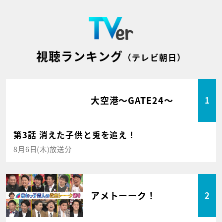
視聴ランキング
（テレビ朝日）
大空港～GATE24～
1
第3話 消えた子供と兎を追え！
8月6日(木)放送分
アメトーーク！
2