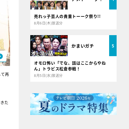
売れっ子芸人の貴重トーーク祭り!!
8月6日(木)放送分
かまいガチ
5
オモロ怖い「でな、話はここからやね
ん」トラビス松倉参戦！
して再
8月5日(水)放送分
てきた