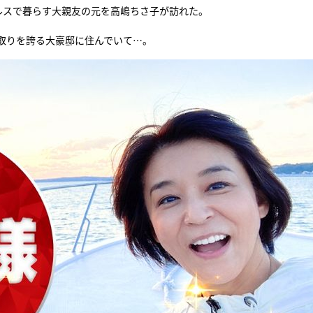
ルスで暮らす大親友の元を高嶋ちさ子が訪れた。
『アイ＝ラブ！げーみん
取りを誇る大豪邸に住んでいて…。
E齋藤樹愛羅＆佐々木舞
ビュー