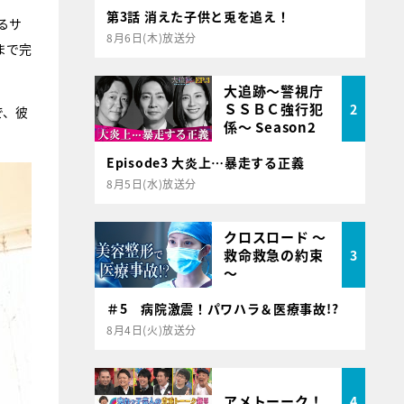
第3話 消えた子供と兎を追え！
るサ
8月6日(木)放送分
まで完
大追跡～警視庁
ＳＳＢＣ強行犯
2
で、彼
係～ Season2
Episode3 大炎上…暴走する正義
8月5日(水)放送分
クロスロード ～
救命救急の約束
3
～
＃5 病院激震！パワハラ＆医療事故!?
8月4日(火)放送分
アメトーーク！
4