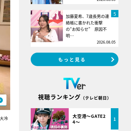
5
加藤夏希、7歳長男の連
絡帳に書かれた衝撃
の“お知らせ” 原因不
明…
2026.08.05
もっと見る
視聴ランキング
（テレビ朝日）
大空港～GATE2
大冷
1
4～