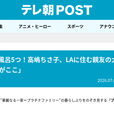
テレ
楽
アニメ・ヒーロー
スポーツ
アナウ
、風呂5つ！高嶋ちさ子、LAに住む親友の
がここ」
2026.07.
“華麗なる一家＝プラチナファミリー”の暮らしぶりをのぞき見する
『