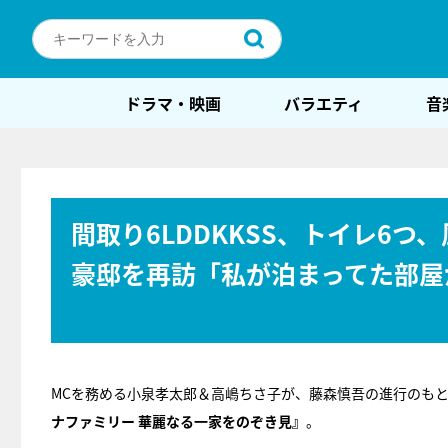
ドラマ・映画
バラエティ
音
間取り6LDDKKSS、トイレ6つ
豪邸を再訪「私が泊まってた部屋
MCを務める小泉孝太郎＆高嶋ちさ子が、藤森慎吾の進行のもと
ナファミリー 華麗なる一家をのぞき見』
。