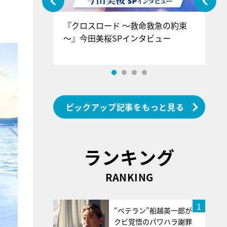
ぐ』＝LOV
『クロスロード ～救命救急の約束
『
香SPインタ
～』今田美桜SPインタビュー
ロ
ン
ピックアップ記事をもっと見る
ランキング
RANKING
1
“ベテラン”船越英一郎が
クビ覚悟のパワハラ謝罪