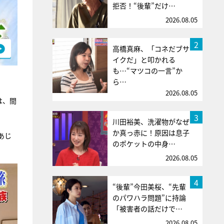
拒否！“後輩”だけ…
2026.08.05
2
高橋真麻、「コネだブサ
イクだ」と叩かれる
も…“マツコの一言”か
ら…
2026.08.05
は、間
3
川田裕美、洗濯物がなぜ
か真っ赤に！原因は息子
あじ
のポケットの中身…
2026.08.05
4
“後輩”今田美桜、“先輩
のパワハラ問題”に持論
「被害者の話だけで…
2026.08.05