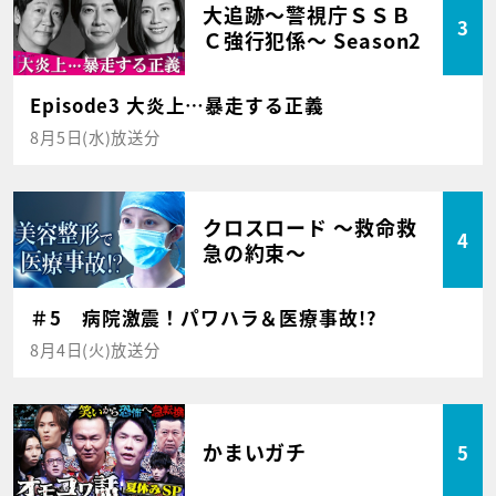
大追跡～警視庁ＳＳＢ
3
Ｃ強行犯係～ Season2
Episode3 大炎上…暴走する正義
8月5日(水)放送分
クロスロード ～救命救
4
急の約束～
＃5 病院激震！パワハラ＆医療事故!?
8月4日(火)放送分
かまいガチ
5