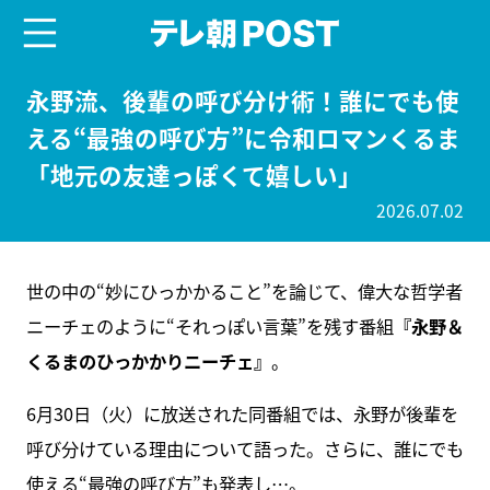
menu
テレ朝POST
永野流、後輩の呼び分け術！誰にでも使
える“最強の呼び方”に令和ロマンくるま
「地元の友達っぽくて嬉しい」
2026.07.02
世の中の“妙にひっかかること”を論じて、偉大な哲学者
ニーチェのように“それっぽい言葉”を残す番組
『永野＆
くるまのひっかかりニーチェ』
。
6月30日（火）に放送された同番組では、永野が後輩を
呼び分けている理由について語った。さらに、誰にでも
使える“最強の呼び方”も発表し…。