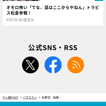
オモロ怖い「でな、話はここからやねん」トラビ
ス松倉参戦！
8月5日(水)放送分
公式SNS・RSS
twitter
facebook
rss
テレ朝POST
バラエティ
永野流、後輩の呼び分け術！誰にでも使える“最強の呼び方”に令和ロマンくるま「地元の友達っぽくて嬉しい」