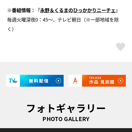
※番組情報：『
永野＆くるまのひっかかりニーチェ
』
毎週火曜深夜0：45～、テレビ朝日（※一部地域を除
く）
ス
フォトギャラリー
PHOTO GALLERY