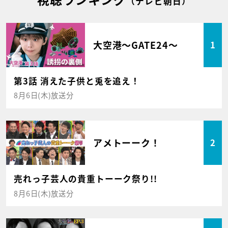
（テレビ朝日）
大空港～GATE24～
1
第3話 消えた子供と兎を追え！
8月6日(木)放送分
アメトーーク！
2
売れっ子芸人の貴重トーーク祭り!!
8月6日(木)放送分