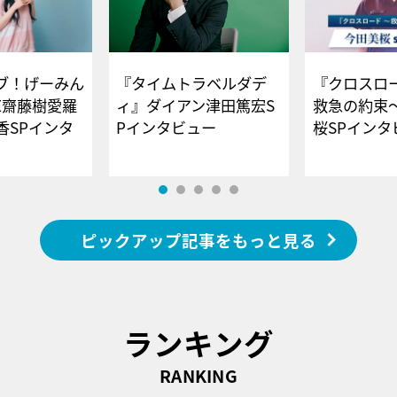
ブ！げーみん
『タイムトラベルダデ
『クロスロー
E齋藤樹愛羅
ィ』ダイアン津田篤宏S
救急の約束
香SPインタ
Pインタビュー
桜SPイ
ピックアップ記事をもっと見る
ランキング
RANKING