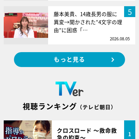
5
藤本美貴、14歳長男の服に
異変→聞かされた“4文字の理
由”に困惑「…
2026.08.05
もっと見る
視聴ランキング
（テレビ朝日）
クロスロード ～救命救
1
急の約束～