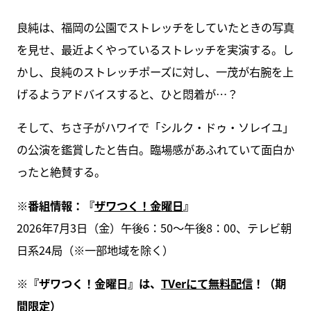
良純は、福岡の公園でストレッチをしていたときの写真
を見せ、最近よくやっているストレッチを実演する。し
かし、良純のストレッチポーズに対し、一茂が右腕を上
げるようアドバイスすると、ひと悶着が…？
そして、ちさ子がハワイで「シルク・ドゥ・ソレイユ」
の公演を鑑賞したと告白。臨場感があふれていて面白か
ったと絶賛する。
※番組情報：『
ザワつく！金曜日
』
2026年7月3日（金）午後6：50～午後8：00、テレビ朝
日系24局（※一部地域を除く）
※『ザワつく！金曜日』は、
TVerにて無料配信
！（期
間限定）