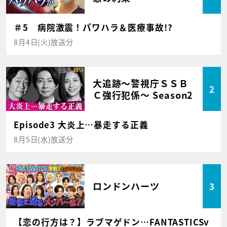
＃5 病院激震！パワハラ＆医療事故!?
8月4日(火)放送分
大追跡～警視庁ＳＳＢ
2
Ｃ強行犯係～ Season2
Episode3 大炎上…暴走する正義
8月5日(水)放送分
ロンドンハーツ
3
【恋の行方は？】ラブマゲドン…FANTASTICSv