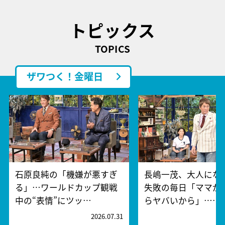
トピックス
TOPICS
ザワつく！金曜日
石原良純の「機嫌が悪すぎ
長嶋一茂、大人にな
る」…ワールドカップ観戦
失敗の毎日「ママが
中の“表情”にツッ…
らヤバいから」……
2026.07.31
2