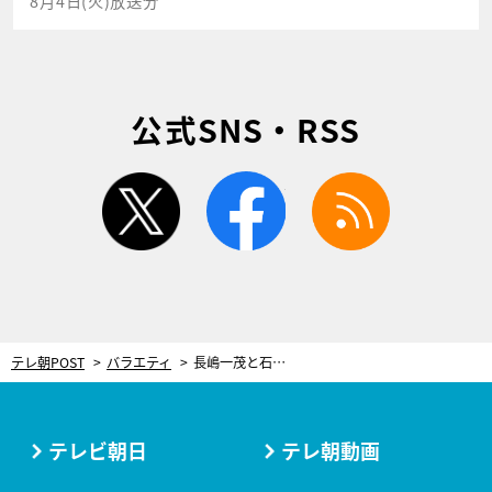
8月4日(火)放送分
公式SNS・RSS
twitter
facebook
rss
テレ朝POST
バラエティ
長嶋一茂と石原良純、本番中にひと悶着！一茂のアドバイスが発端に
テレビ朝日
テレ朝動画