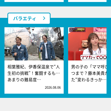
バラエティ
相葉雅紀、伊香保温泉で“人
男の子の「ママ呼び
生初の挑戦”！奮闘するも…
つまで？藤本美貴が
あまりの難易度…
た“変わるきっか…
2026.08.06
2