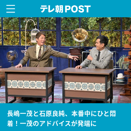
menu
テレ朝POST
長嶋一茂と石原良純、本番中にひと悶
着！一茂のアドバイスが発端に