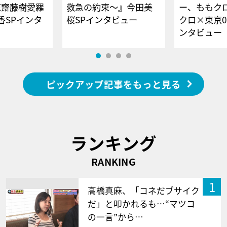
E齋藤樹愛羅
救急の約束～』今田美
ー、ももク
香SPインタ
桜SPインタビュー
クロ×東京0
ンタビュー
ピックアップ記事をもっと見る
ランキング
RANKING
1
高橋真麻、「コネだブサイク
だ」と叩かれるも…“マツコ
の一言”から…