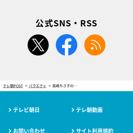
公式SNS・RSS
twitter
facebook
rss
テレ朝POST
バラエティ
高嶋ちさ子の実父、92歳にしてCDデビューしていた！次なる“野望”を語りスタジオ仰天
テレビ朝日
テレ朝動画
お問い合わせ
サイト利用規約