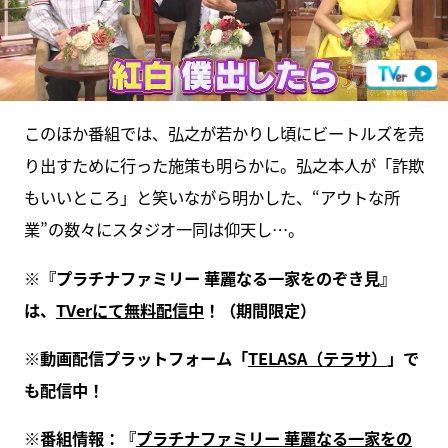
このほか番組では、弘之が若かりし頃にビートルズを売
り出すために行った施策も明らかに。弘之本人が「詐欺
もいいところ」と笑いながら明かした、“アウトな所
業”の数々にスタジオ一同は仰天し…。
※『プラチナファミリー 華麗なる一家をのぞき見』
は、
TVer
にて無料配信中
！（期間限定）
※動画配信プラットフォーム「
TELASA
（テラサ）
」で
も配信中！
※番組情報：『
プラチナファミリー
華麗なる一家をの