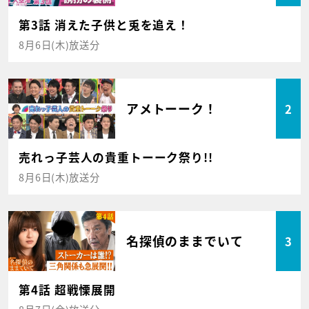
第3話 消えた子供と兎を追え！
8月6日(木)放送分
アメトーーク！
2
売れっ子芸人の貴重トーーク祭り!!
8月6日(木)放送分
名探偵のままでいて
3
第4話 超戦慄展開