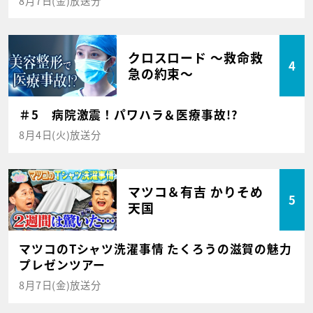
8月7日(金)放送分
クロスロード ～救命救
4
急の約束～
＃5 病院激震！パワハラ＆医療事故!?
8月4日(火)放送分
マツコ＆有吉 かりそめ
5
天国
マツコのTシャツ洗濯事情 たくろうの滋賀の魅力
プレゼンツアー
8月7日(金)放送分