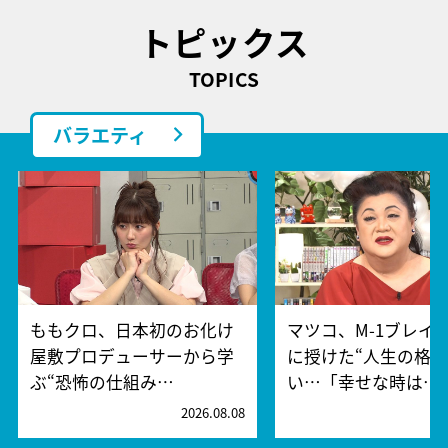
トピックス
TOPICS
バラエティ
ももクロ、日本初のお化け
マツコ、M-1ブレイ
屋敷プロデューサーから学
に授けた“人生の格言
ぶ“恐怖の仕組み…
い…「幸せな時は…
2026.08.08
2