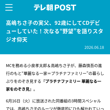
menu
テレ朝POST
高嶋ちさ子の実父、92歳にしてCDデビ
ューしていた！次なる“野望”を語りスタ
ジオ仰天
2026.06.18
MCを務める小泉孝太郎＆高嶋ちさ子が、藤森慎吾の進
行のもと“華麗なる一家＝プラチナファミリー”の暮らし
ぶりをのぞき見する
『プラチナファミリー 華麗なる一
家をのぞき見』
。
6月16日（火）に放送された同番組の3時間スペシャル
では、高嶋ちさ子のルーツが徹底的にひも解かれていっ