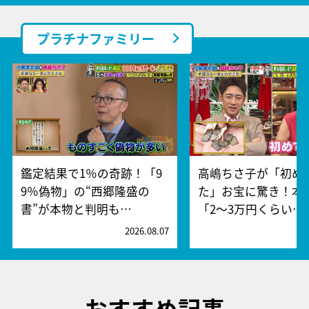
プラチナファミリー
鑑定結果で1％の奇跡！「9
高嶋ちさ子が「初め
9％偽物」の“西郷隆盛の
た」お宝に驚き！本
書”が本物と判明も…
「2～3万円くらい…
2026.08.07
2
おすすめ記事