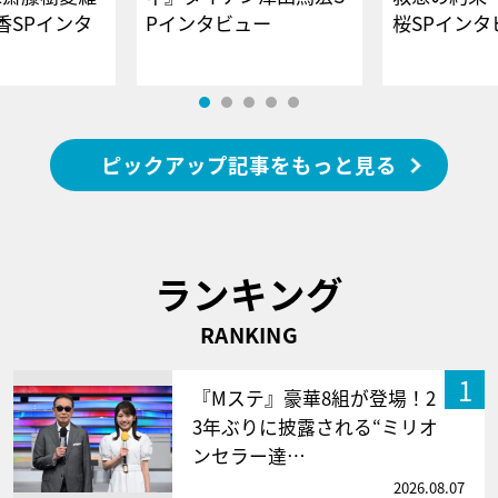
香SPインタ
Pインタビュー
桜SPイ
ピックアップ記事をもっと見る
ランキング
RANKING
1
『Mステ』豪華8組が登場！2
3年ぶりに披露される“ミリオ
ンセラー達…
2026.08.07