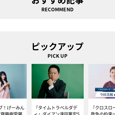
RECOMMEND
ピックアップ
PICK UP
ブ！げーみん
『タイムトラベルダデ
『クロスロー
E齋藤樹愛羅
ィ』ダイアン津田篤宏S
救急の約束