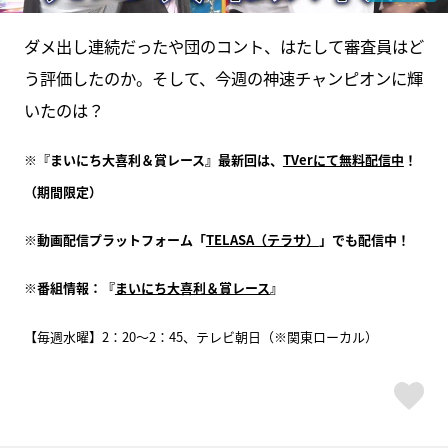
ダメ出し連続だったや団のコント、はたして審査員はど
う評価したのか。そして、今週の神速チャンピオンに輝
いたのは？
※『まいにち大喜利＆賞レース』最新回は、
TVerにて無料配信中
！
（期間限定）
※動画配信プラットフォーム「
TELASA（テラサ）
」でも配信中！
※番組情報：『
まいにち大喜利＆賞レース
』
【毎週水曜】2：20～2：45、テレビ朝日（※関東ローカル）
ス