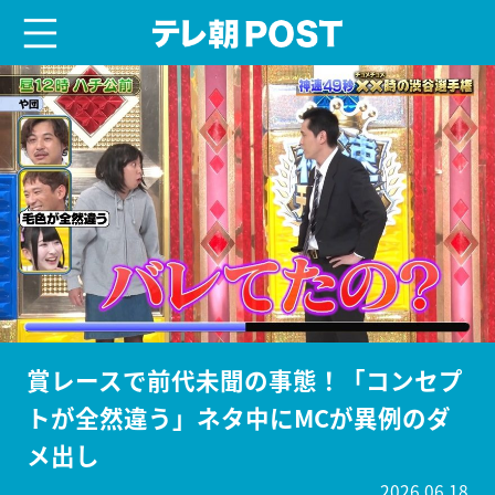
menu
テレ朝POST
賞レースで前代未聞の事態！「コンセプ
トが全然違う」ネタ中にMCが異例のダ
メ出し
2026.06.18