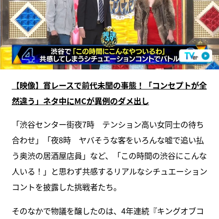
【映像】賞レースで前代未聞の事態！「コンセプトが全
然違う」ネタ中にMCが異例のダメ出し
「渋谷センター街夜7時 テンション高い女同士の待ち
合わせ」「夜8時 ヤバそうな客をいろんな嘘で追い払
う奥渋の居酒屋店員」など、「この時間の渋谷にこんな
人いる！」と思わず共感するリアルなシチュエーション
コントを披露した挑戦者たち。
そのなかで物議を醸したのは、4年連続『キングオブコ