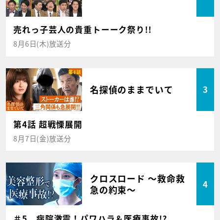
売れっ子芸人の貴重トーーク祭り!!
8月6日(木)放送分
名探偵のままでいて
3
第4話 超戦慄展開
8月7日(金)放送分
クロスロード ～救命救
4
急の約束～
＃5 病院激震！パワハラ＆医療事故!?