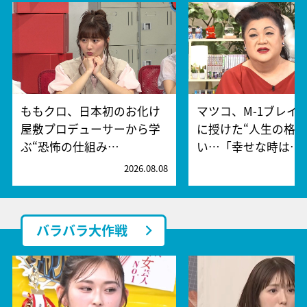
ももクロ、日本初のお化け
マツコ、M-1ブレイ
屋敷プロデューサーから学
に授けた“人生の格言
ぶ“恐怖の仕組み…
い…「幸せな時は…
2026.08.08
2
バラバラ大作戦