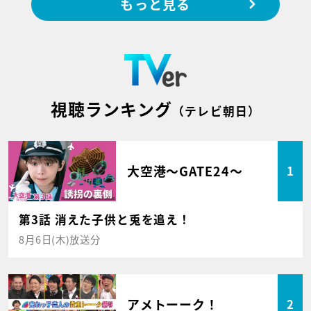
もっと見る
視聴ランキング
（テレビ朝日）
大空港～GATE24～
1
第3話 消えた子供と兎を追え！
8月6日(木)放送分
アメトーーク！
2