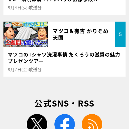
8月4日(火)放送分
マツコ＆有吉 かりそめ
5
天国
マツコのTシャツ洗濯事情 たくろうの滋賀の魅力
プレゼンツアー
8月7日(金)放送分
公式SNS・RSS
twitter
facebook
rss