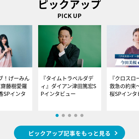
ピックアップ
PICK UP
ブ！げーみん
『タイムトラベルダデ
『クロスロー
E齋藤樹愛羅
ィ』ダイアン津田篤宏S
救急の約束
香SPインタ
Pインタビュー
桜SPイ
ピックアップ記事をもっと見る