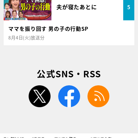
夫が寝たあとに
5
ママを振り回す 男の子の行動SP
8月4日(火)放送分
公式SNS・RSS
twitter
facebook
rss