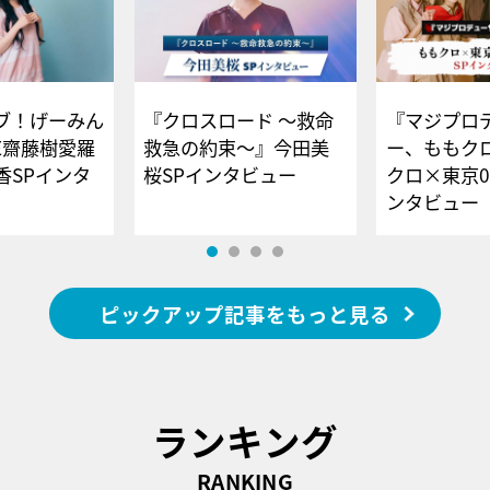
ブ！げーみん
『クロスロード ～救命
『マジプロ
E齋藤樹愛羅
救急の約束～』今田美
ー、ももク
香SPインタ
桜SPインタビュー
クロ×東京0
ンタビュー
ピックアップ記事をもっと見る
ランキング
RANKING