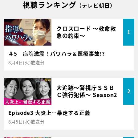
視聴ランキング
（テレビ朝日）
クロスロード ～救命救
1
急の約束～
＃5 病院激震！パワハラ＆医療事故!?
8月4日(火)放送分
大追跡～警視庁ＳＳＢ
2
Ｃ強行犯係～ Season2
Episode3 大炎上…暴走する正義
8月5日(水)放送分