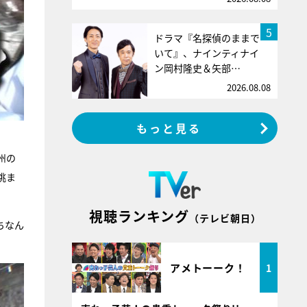
5
ドラマ『名探偵のままで
いて』、ナインティナイ
ン岡村隆史＆矢部…
2026.08.08
もっと見る
州の
挑ま
視聴ランキング
（テレビ朝日）
ちなん
アメトーーク！
1