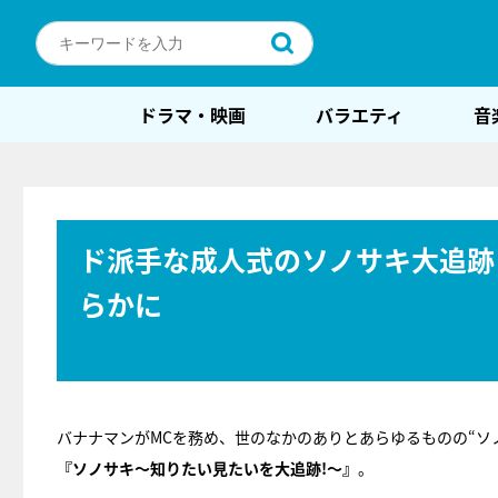
ドラマ・映画
バラエティ
音
ド派手な成人式のソノサキ大追跡
らかに
バナナマンがMCを務め、世のなかのありとあらゆるものの“ソ
『ソノサキ～知りたい見たいを大追跡!～』
。