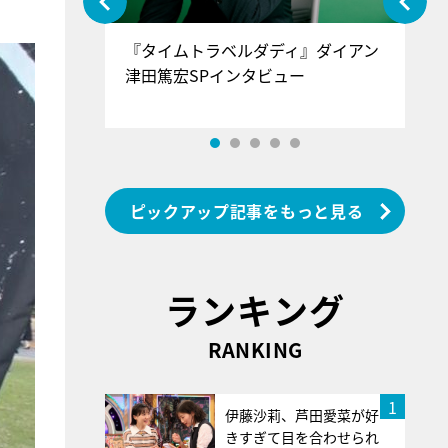
ぐ』＝LOV
『タイムトラベルダディ』ダイアン
『
香SPインタ
津田篤宏SPインタビュー
～
ピックアップ記事をもっと見る
ランキング
RANKING
1
伊藤沙莉、芦田愛菜が好
きすぎて目を合わせられ