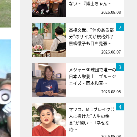
ない…『博士ちゃん…
2026.08.08
2
高橋文哉、“体のある部
分”のサイズが規格外？
黒柳徹子も目を見張…
2026.08.07
3
メジャー30球団で唯一の
日本人栄養士 ブルージ
ェイズ・岡本和真…
2026.08.08
4
マツコ、M-1ブレイク芸
人に授けた“人生の格
言”が深い…「幸せな
時…
2026.08.08