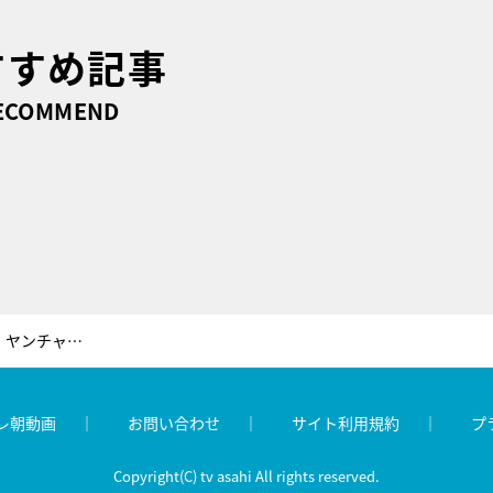
すすめ記事
ECOMMEND
ド派手な成人式のソノサキ大追跡！ヤンチャな新成人の真面目な素顔が明らかに
レ朝動画
お問い合わせ
サイト利用規約
プ
Copyright(C) tv asahi All rights reserved.