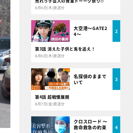
売れっ子芸人の貴重トーーク祭り!!
8月6日(木)放送分
大空港～GATE2
2
4～
第3話 消えた子供と兎を追え！
8月6日(木)放送分
名探偵のままで
3
いて
第4話 超戦慄展開
8月7日(金)放送分
クロスロード ～
救命救急の約束
4