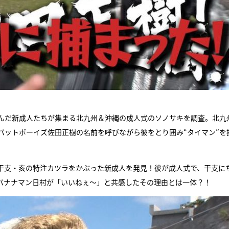
んだ新成人たちが集まる北九州＆沖縄の成人式のソノサキを調査。北九
バットボーイズ佐田正樹の名前を呼びながら彼をとり囲み“タイマン”を
干支・亥の特注カツラをかぶった新成人を発見！彼が成人式で、干支に
バナナマン日村が「いいねぇ〜」と共感したその理由とは一体？！