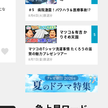
～
にな
＃5 病院激震！パワハラ＆医療事故!?
8月4日(火)放送分
マツコ＆有吉 か
5
りそめ天国
マツコのTシャツ洗濯事情 たくろうの滋
ア
はてブ
スキボタン
賀の魅力プレゼンツアー
8月7日(金)放送分