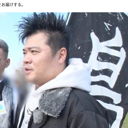
をお届けする。
『アイ＝ラブ！げーみん
E齋藤樹愛羅＆佐々木舞
ビュー