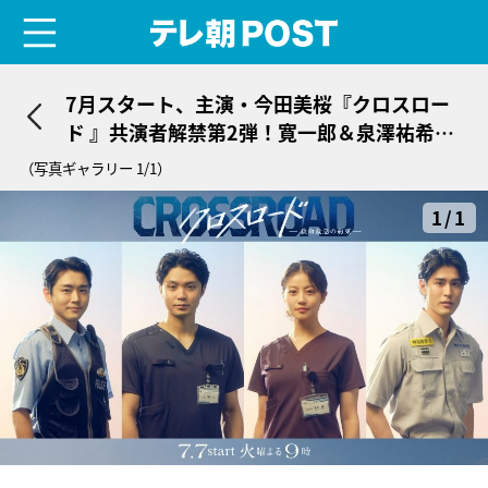
menu
テレ朝POST
7月スタート、主演・今田美桜『クロスロー
ド 』共演者解禁第2弾！寛一郎＆泉澤祐希が
参戦
（写真ギャラリー 1/1）
1/1