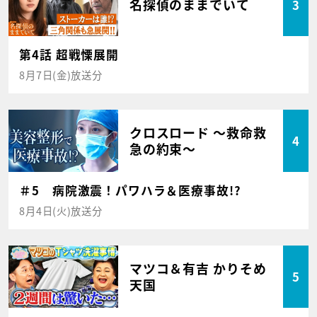
名探偵のままでいて
3
第4話 超戦慄展開
8月7日(金)放送分
クロスロード ～救命救
4
急の約束～
＃5 病院激震！パワハラ＆医療事故!?
8月4日(火)放送分
マツコ＆有吉 かりそめ
5
天国