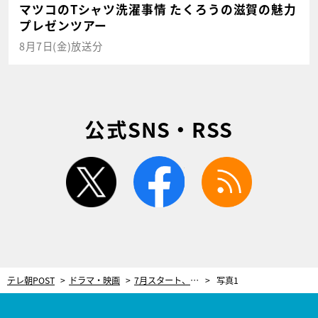
マツコのTシャツ洗濯事情 たくろうの滋賀の魅力
プレゼンツアー
8月7日(金)放送分
公式SNS・RSS
twitter
facebook
rss
テレ朝POST
ドラマ・映画
7月スタート、主演・今田美桜『クロスロード 』共演者解禁第2弾！寛一郎＆泉澤祐希が参戦
写真1