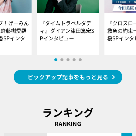
ブ！げーみん
『タイムトラベルダデ
『クロスロー
E齋藤樹愛羅
ィ』ダイアン津田篤宏S
救急の約束
香SPインタ
Pインタビュー
桜SPイ
ピックアップ記事をもっと見る
ランキング
RANKING