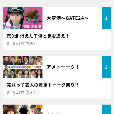
大空港～GATE24～
1
第3話 消えた子供と兎を追え！
8月6日(木)放送分
アメトーーク！
2
売れっ子芸人の貴重トーーク祭り!!
8月6日(木)放送分