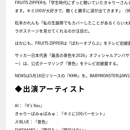
FRUITS ZIPPERも「学生時代にずっと聴いていたきゃり
ます。キミ100が大好きで、聴くと勝手に涙が出てきます」（
松本かれんも「私の生誕祭でもカバーしたことがあるくらい大
ラボステージを見せてくれるのか注目だ。
ほかにも、FRUITS ZIPPERは『ぱわーオブらぶ』をテレビ初披
サッカー日本代表「最高の景色を2026」オフィシャルアンバサダー
ー）は、公式テーマソング『景色』をテレビ初披露する。
NEWSは5月18日リリースの『KMK』を。BABYMONSTERは
◆出演アーティスト
AI：『It’s You』
きゃりーぱみゅぱみゅ：『キミに100パーセント』
JI BLUE：『景色』
SHISHAMO：『明日も』『明日はない』