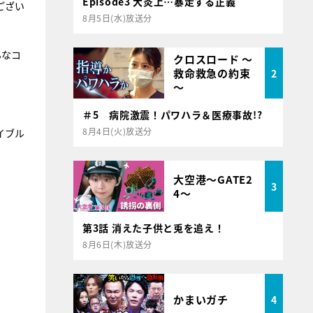
Episode3 大炎上…暴走する正義
ござい
8月5日(水)放送分
んなコ
クロスロード ～
救命救急の約束
2
～
＃5 病院激震！パワハラ＆医療事故!?
8月4日(火)放送分
イブル
大空港～GATE2
3
4～
第3話 消えた子供と兎を追え！
8月6日(木)放送分
かまいガチ
4