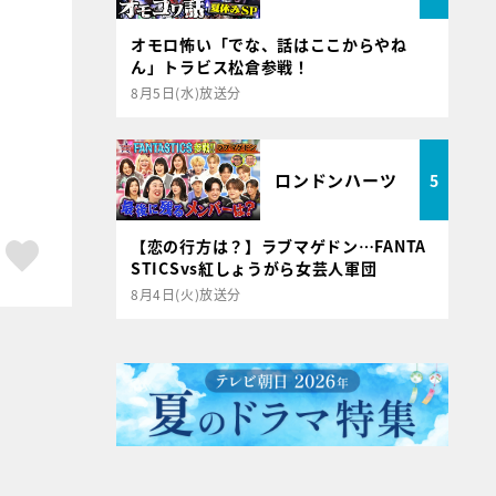
オモロ怖い「でな、話はここからやね
ん」トラビス松倉参戦！
8月5日(水)放送分
ロンドンハーツ
5
【恋の行方は？】ラブマゲドン…FANTA
ア
はてブ
スキボタン
STICSvs紅しょうがら女芸人軍団
8月4日(火)放送分