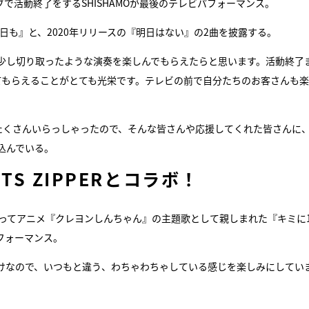
ブで活動終了をするSHISHAMOが最後のテレビパフォーマンス。
日も』と、2020年リリースの『明日はない』の2曲を披露する。
ブを少し切り取ったような演奏を楽しんでもらえたらと思います。活動終了
見てもらえることがとても光栄です。テレビの前で自分たちのお客さんも
。
方もたくさんいらっしゃったので、そんな皆さんや応援してくれた皆さんに
込んでいる。
S ZIPPERとコラボ！
わたってアニメ『クレヨンしんちゃん』の主題歌として親しまれた『キミに1
パフォーマンス。
けなので、いつもと違う、わちゃわちゃしている感じを楽しみにしてい