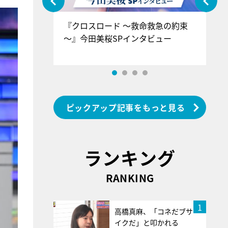
ぐ』＝LOV
『クロスロード ～救命救急の約束
『
香SPインタ
～』今田美桜SPインタビュー
ロ
ン
ピックアップ記事をもっと見る
ランキング
RANKING
1
高橋真麻、「コネだブサ
イクだ」と叩かれる