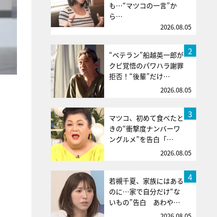
も…“マツコの一言”か
ら…
2026.08.05
2
“ベテラン”船越英一郎が
クビ覚悟のパワハラ謝罪
拒否！“後輩”だけ…
2026.08.05
3
マツコ、初めて食べたと
きの“衝撃度ナンバーワ
ングルメ”を告白「…
2026.08.05
4
若槻千夏、家族にはある
のに…家で自分だけ“な
いもの”告白 あわや…
2026.08.05