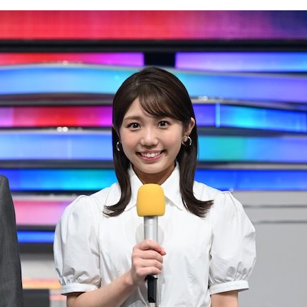
『アイ＝ラブ！げーみん
E齋藤樹愛羅＆佐々木舞
ビュー