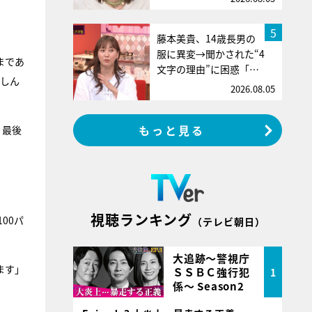
5
藤本美貴、14歳長男の
服に異変→聞かされた“4
まであ
文字の理由”に困惑「…
楽しん
2026.08.05
もっと見る
、最後
視聴ランキング
00パ
（テレビ朝日）
大追跡～警視庁
ます」
ＳＳＢＣ強行犯
1
係～ Season2