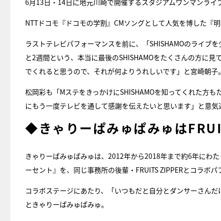
6月13日・14日に地元川崎で開催するスタジアムワンマンライ
NTTドコモ『ドコモの学割』CMソングとして人気を博した『明
ラストテレビパフォーマンスを前に、「SHISHAMOのライ
と2週間という、本当に最後のSHISHAMOをたくさんの方に
でくれると思うので、それが何よりうれしいです」と宮崎朝子
松岡彩も「MステをきっかけにSHISHAMOを知ってくれた
にもう一度テレビを通して感謝を伝えたいと思います」と意気
◆きゃりーぱみゅぱみゅはFRUIT
きゃりーぱみゅぱみゅは、2012年から2018年まで約6年に
ーセント』を、同じ事務所の後輩・FRUITS ZIPPERとコラボ
コラボステージにあたり、「いつもだと自分とダンサーさんだ
ときゃりーぱみゅぱみゅ。