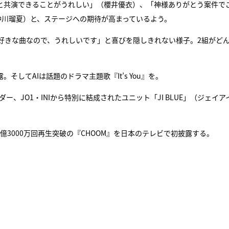
ーさんと共演できることがうれしい」（櫻井優衣）、「神様ありがとう案件で
仲川瑠夏）と、ステージへの期待が高まっているよう。
好きな曲なので、うれしいです」と喜びを隠しきれない様子。2組がど
露。そしてAIは話題のドラマ主題歌『It’s You』を。
、JO1・INIから特別に結成されたユニット「JI BLUE」（ジェイア
MV1億3000万回再生突破の『CHOOM』を日本のテレビで初披露する。