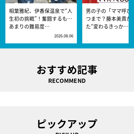
相葉雅紀、伊香保温泉で“人
男の子の「ママ呼び
生初の挑戦”！奮闘するも…
つまで？藤本美貴が
あまりの難易度…
た“変わるきっか…
2026.08.06
2
おすすめ記事
RECOMMEND
ピックアップ