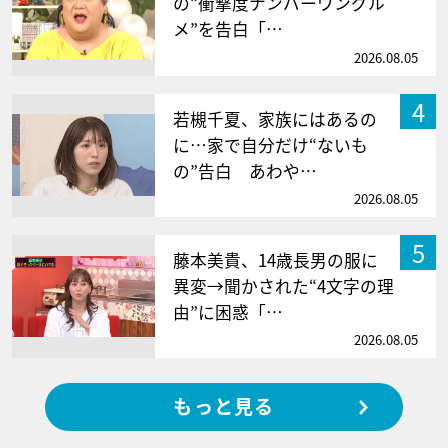
の“衝撃度ナンバーワングル
メ”を告白「…
2026.08.05
4
若槻千夏、家族にはあるの
に…家で自分だけ“ないも
の”告白 あわや…
2026.08.05
5
藤本美貴、14歳長男の服に
異変→聞かされた“4文字の理
由”に困惑「…
2026.08.05
もっと見る