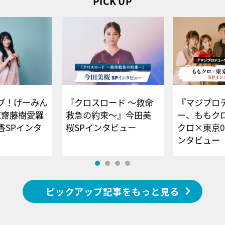
PICK UP
ブ！げーみん
『クロスロード ～救命
『マジプロ
E齋藤樹愛羅
救急の約束～』今田美
ー、ももク
香SPインタ
桜SPインタビュー
クロ×東京0
ンタビュー
ピックアップ記事をもっと見る