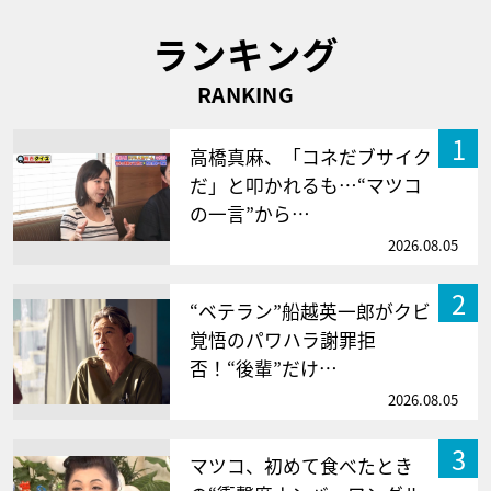
ランキング
RANKING
1
高橋真麻、「コネだブサイク
だ」と叩かれるも…“マツコ
の一言”から…
2026.08.05
2
“ベテラン”船越英一郎がクビ
覚悟のパワハラ謝罪拒
否！“後輩”だけ…
2026.08.05
3
マツコ、初めて食べたとき