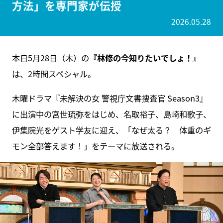
方法」を専門家が伝授
2026.05.28
本日5月28日（木）の
『林修の今知りたいでしょ！』
は、2時間スペシャル。
木曜ドラマ『未解決の女 警視庁文書捜査官 Season3』
に出演中の宮世琉弥をはじめ、名取裕子、島崎和歌子、
伊集院光をゲスト学友に迎え、「なぜ太る？ 体重のギ
モン全部答えます！」をテーマに放送される。