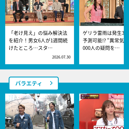
「老け見え」の悩み解決法
ゲリラ雷雨は発生30
を紹介！男女6人が1週間続
予測可能!? “異常気象
けたところ…スタ…
000人の疑問を…
2026.07.30
2
バラエティ