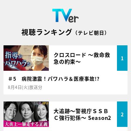
視聴ランキング
（テレビ朝日）
クロスロード ～救命救
1
急の約束～
＃5 病院激震！パワハラ＆医療事故!?
8月4日(火)放送分
大追跡～警視庁ＳＳＢ
2
Ｃ強行犯係～ Season2