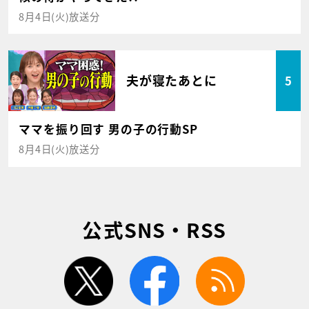
8月4日(火)放送分
夫が寝たあとに
5
ママを振り回す 男の子の行動SP
8月4日(火)放送分
公式SNS・RSS
twitter
facebook
rss