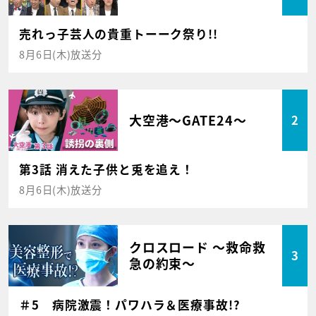
売れっ子芸人の貴重トーーク祭り!!
8月6日(木)放送分
大空港～GATE24～
2
第3話 消えた子供と兎を追え！
8月6日(木)放送分
クロスロード ～救命救
3
急の約束～
＃5 病院激震！パワハラ＆医療事故!?