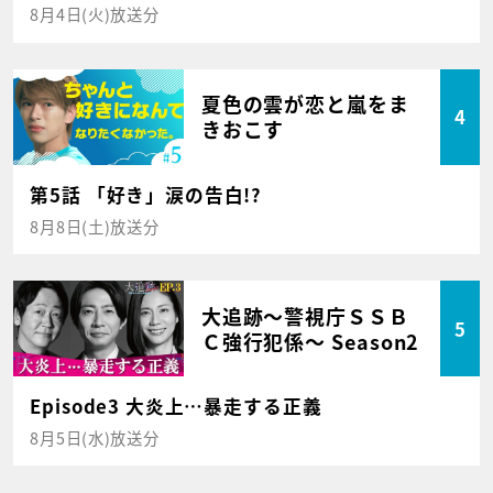
8月4日(火)放送分
夏色の雲が恋と嵐をま
4
きおこす
第5話 「好き」涙の告白!?
8月8日(土)放送分
大追跡～警視庁ＳＳＢ
5
Ｃ強行犯係～ Season2
Episode3 大炎上…暴走する正義
8月5日(水)放送分