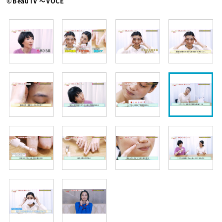
©BeauTV ～VOCE