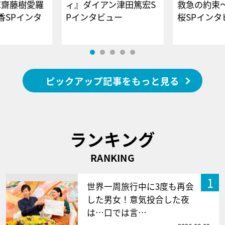
E齋藤樹愛羅
ィ』ダイアン津田篤宏S
救急の約束
香SPインタ
Pインタビュー
桜SPイ
ピックアップ記事をもっと見る
ランキング
RANKING
1
世界一周旅行中に3度も再会
した男女！意気投合した夜
は…口では言…