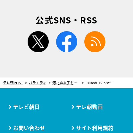
公式SNS・RSS
twitter
facebook
rss
テレ朝POST
バラエティ
河北麻友子も「無駄がない」と絶賛！ほうれい線の保湿は“爪の横で塗り込む”
©BeauTV ～VOCE
テレビ朝日
テレ朝動画
お問い合わせ
サイト利用規約