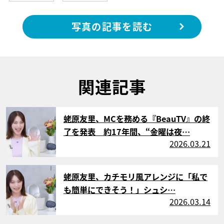
写真の記事を読む
関連記事
サムネイル
蛯原友里、MCを務める『BeauTV』の終
了を発表 約17年間、“金曜は夜…
2026.03.21
サムネイル
蛯原友里、カチモリ風アレンジに「私で
も簡単にできそう！」シュシ…
2026.03.14