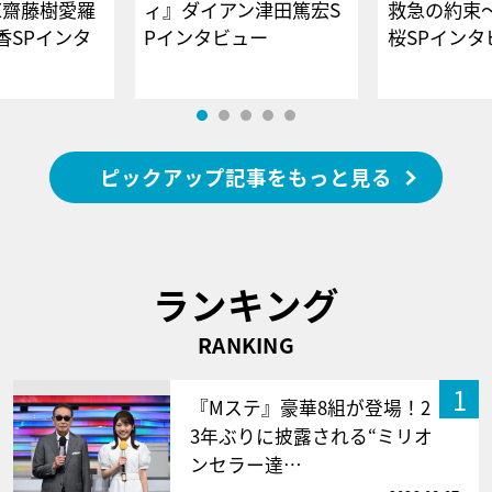
E齋藤樹愛羅
ィ』ダイアン津田篤宏S
救急の約束
香SPインタ
Pインタビュー
桜SPイ
ピックアップ記事をもっと見る
ランキング
RANKING
1
『Mステ』豪華8組が登場！2
3年ぶりに披露される“ミリオ
ンセラー達…