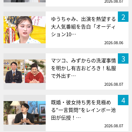
2026.08.07
2
ゆうちゃみ、出演を熱望する
大人気番組を告白「オーディ
ション10…
2026.08.06
3
マツコ、みずからの洗濯事情
を明かし有吉おどろき！私服
で外出す…
2026.08.07
4
既婚・彼女持ち男を見極め
る“一言質問”をレインボー池
田が伝授！…
2026.08.07