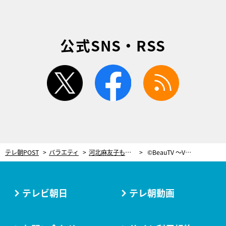
公式SNS・RSS
twitter
facebook
rss
テレ朝POST
バラエティ
河北麻友子も「無駄がない」と絶賛！ほうれい線の保湿は“爪の横で塗り込む”
©BeauTV ～VOCE
テレビ朝日
テレ朝動画