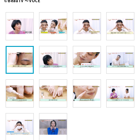
©BeauTV ～VOCE