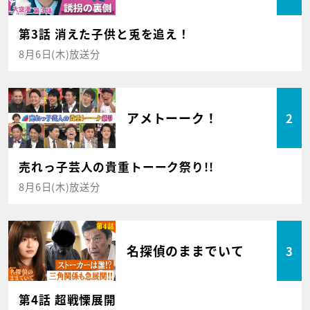
第3話 消えた子供と兎を追え！
8月6日(木)放送分
アメトーーク！
2
売れっ子芸人の貴重トーーク祭り!!
8月6日(木)放送分
名探偵のままでいて
3
第4話 超戦慄展開