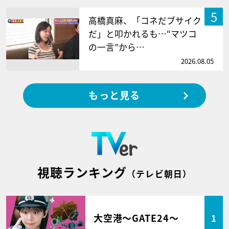
5
高橋真麻、「コネだブサイク
だ」と叩かれるも…“マツコ
の一言”から…
2026.08.05
もっと見る
視聴ランキング
（テレビ朝日）
大空港～GATE24～
1