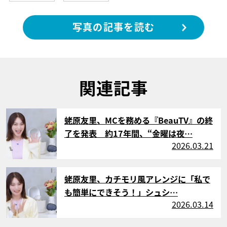
写真の記事を読む
関連記事
サムネイル
蛯原友里、MCを務める『BeauTV』の終
了を発表 約17年間、“金曜は夜…
2026.03.21
サムネイル
蛯原友里、カチモリ風アレンジに「私で
も簡単にできそう！」シュシ…
2026.03.14