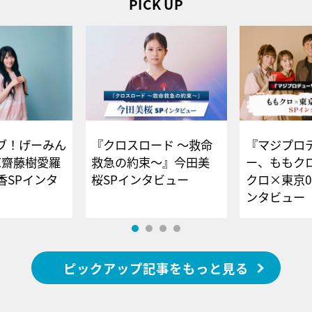
PICK UP
ブ！げーみん
『クロスロード ～救命
『マジプロ
E齋藤樹愛羅
救急の約束～』今田美
ー、ももク
香SPインタ
桜SPインタビュー
クロ×東京0
ンタビュー
ピックアップ記事をもっと見る