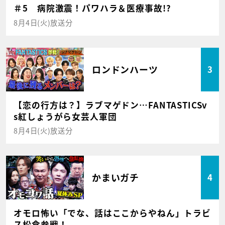
＃5 病院激震！パワハラ＆医療事故!?
8月4日(火)放送分
ロンドンハーツ
3
【恋の行方は？】ラブマゲドン…FANTASTICSv
s紅しょうがら女芸人軍団
8月4日(火)放送分
かまいガチ
4
オモロ怖い「でな、話はここからやねん」トラビ
ス松倉参戦！