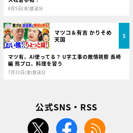
8月5日(水)放送分
マツコ＆有吉 かりそめ
5
天国
マツ有、AI使ってる？ U字工事の敵情視察 長崎
編 熊プロ、料理を習う
7月31日(金)放送分
公式SNS・RSS
twitter
facebook
rss