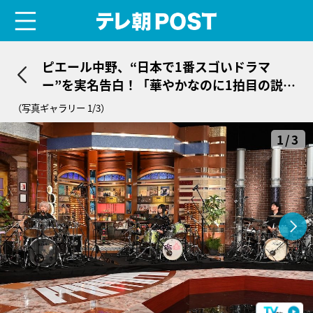
menu
テレ朝POST
ピエール中野、“日本で1番スゴいドラマ
ー”を実名告白！「華やかなのに1拍目の説得
力がずっとある」
（写真ギャラリー 1/3）
1/3