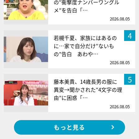
の“衝撃度ナンバーワングル
メ”を告白「…
2026.08.05
4
若槻千夏、家族にはあるの
に…家で自分だけ“ないも
の”告白 あわや…
2026.08.05
5
藤本美貴、14歳長男の服に
異変→聞かされた“4文字の理
由”に困惑「…
2026.08.05
もっと見る