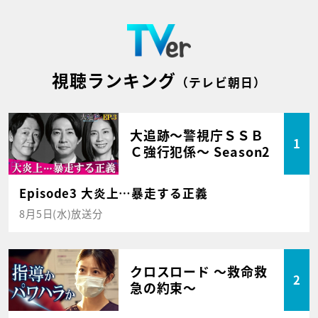
視聴ランキング
（テレビ朝日）
大追跡～警視庁ＳＳＢ
1
Ｃ強行犯係～ Season2
Episode3 大炎上…暴走する正義
8月5日(水)放送分
クロスロード ～救命救
2
急の約束～