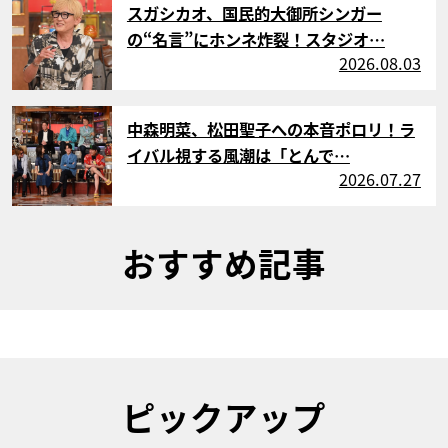
スガシカオ、国民的大御所シンガー
の“名言”にホンネ炸裂！スタジオ…
2026.08.03
サムネイル
中森明菜、松田聖子への本音ポロリ！ラ
イバル視する風潮は「とんで…
2026.07.27
おすすめ記事
ピックアップ