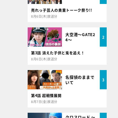
売れっ子芸人の貴重トーーク祭り!!
8月6日(木)放送分
大空港～GATE2
2
4～
第3話 消えた子供と兎を追え！
8月6日(木)放送分
名探偵のままで
3
いて
第4話 超戦慄展開
8月7日(金)放送分
クロスロード ～