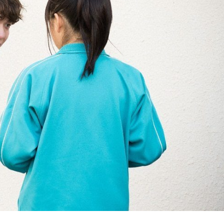
『アイ＝ラブ！げーみん
E齋藤樹愛羅＆佐々木舞
ビュー