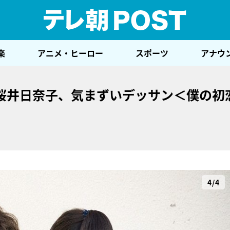
テレ
楽
アニメ・ヒーロー
スポーツ
アナウ
桜井日奈子、気まずいデッサン＜僕の初
4/4