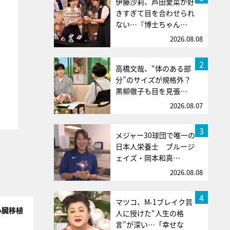
伊藤沙莉、芦田愛菜が好
きすぎて目を合わせられ
ない…『博士ちゃん…
2026.08.08
2
高橋文哉、“体のある部
分”のサイズが規格外？
黒柳徹子も目を見張…
2026.08.07
3
メジャー30球団で唯一の
日本人栄養士 ブルージ
ェイズ・岡本和真…
2026.08.08
4
マツコ、M-1ブレイク芸
心臓移植
人に授けた“人生の格
言”が深い…「幸せな