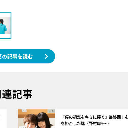
真の記事を読む
関連記事
サムネイル
日
『僕の初恋をキミに捧ぐ』最終回！
を拒否した逞（野村周平…