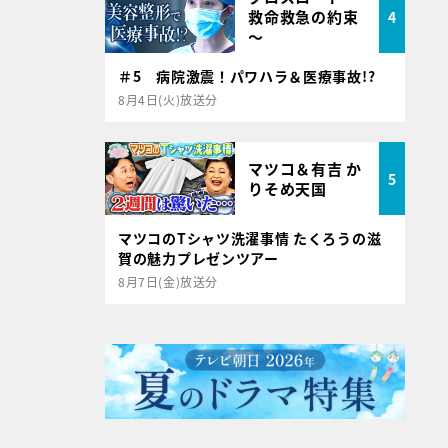
救命救急の約束
4
～
＃5 病院激震！パワハラ＆医療事故!?
8月4日(火)放送分
マツコ＆有吉 か
5
りそめ天国
マツコのTシャツ洗濯事情 たくろうの滋
賀の魅力プレゼンツアー
8月7日(金)放送分