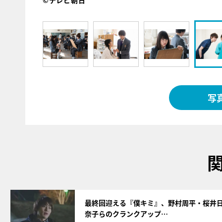
©テレビ朝日
写
サムネイル
最終回迎える『僕キミ』、野村周平・桜井
奈子らのクランクアップ…