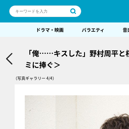
ドラマ・映画
バラエティ
音
「俺……キスした」野村周平と
ミに捧ぐ＞
（写真ギャラリー 4/4）