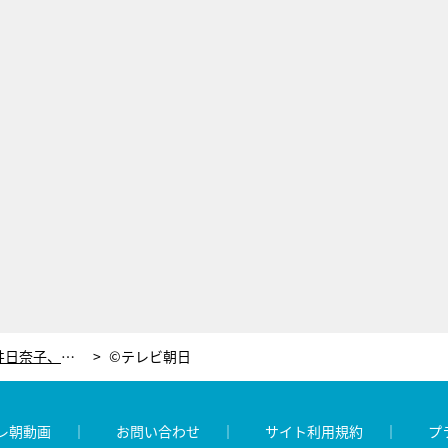
「俺……キスした」野村周平と桜井日奈子、気まずいデッサン＜僕の初恋をキミに捧ぐ＞
©テレビ朝日
レ朝動画
お問い合わせ
サイト利用規約
プ