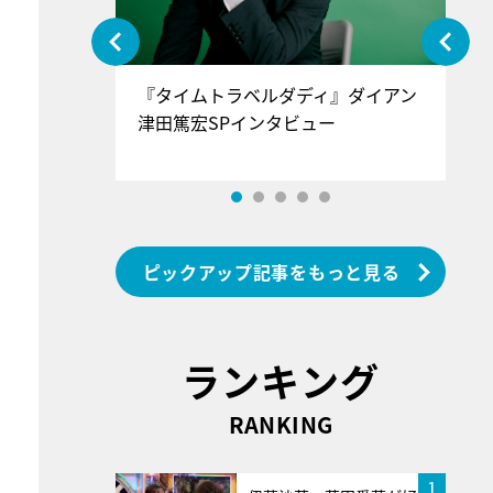
ぐ』＝LOV
『タイムトラベルダディ』ダイアン
『
香SPインタ
津田篤宏SPインタビュー
～
ピックアップ記事をもっと見る
ランキング
RANKING
1