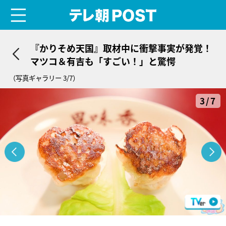
menu
テレ朝POST
『かりそめ天国』取材中に衝撃事実が発覚！
マツコ＆有吉も「すごい！」と驚愕
（写真ギャラリー 3/7）
3/7