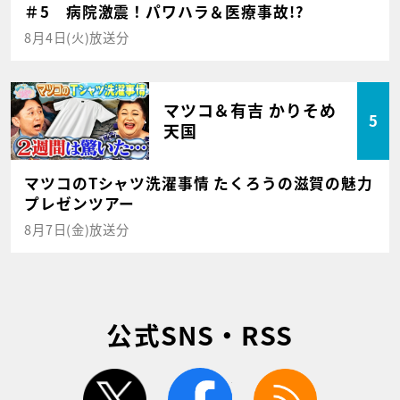
＃5 病院激震！パワハラ＆医療事故!?
8月4日(火)放送分
マツコ＆有吉 かりそめ
5
天国
マツコのTシャツ洗濯事情 たくろうの滋賀の魅力
プレゼンツアー
8月7日(金)放送分
公式SNS・RSS
twitter
facebook
rss