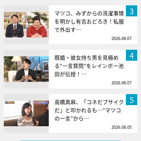
3
マツコ、みずからの洗濯事情
を明かし有吉おどろき！私服
で外出す…
2026.08.07
4
既婚・彼女持ち男を見極め
る“一言質問”をレインボー池
田が伝授！…
2026.08.07
5
高橋真麻、「コネだブサイク
だ」と叩かれるも…“マツコ
の一言”から…
2026.08.05