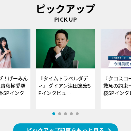
ピックアップ
PICK UP
ブ！げーみん
『タイムトラベルダデ
『クロスロー
E齋藤樹愛羅
ィ』ダイアン津田篤宏S
救急の約束
香SPインタ
Pインタビュー
桜SPイ
ピックアップ記事をもっと見る