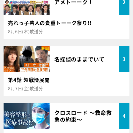
アメトーーク！
2
売れっ子芸人の貴重トーーク祭り!!
8月6日(木)放送分
名探偵のままでいて
3
第4話 超戦慄展開
8月7日(金)放送分
クロスロード ～救命救
4
急の約束～