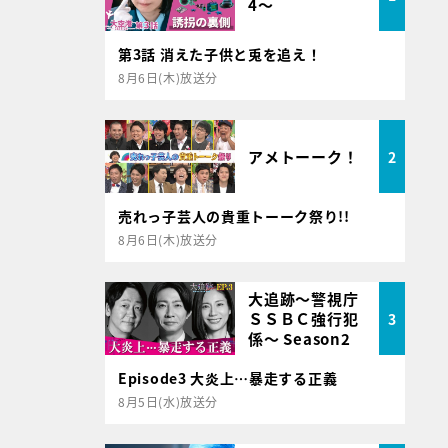
4～
第3話 消えた子供と兎を追え！
8月6日(木)放送分
アメトーーク！
2
売れっ子芸人の貴重トーーク祭り!!
8月6日(木)放送分
大追跡～警視庁
ＳＳＢＣ強行犯
3
係～ Season2
Episode3 大炎上…暴走する正義
8月5日(水)放送分