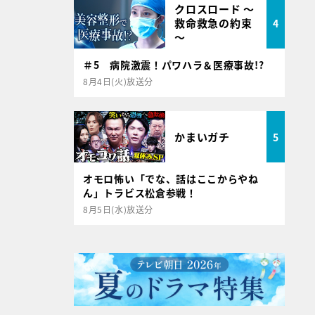
クロスロード ～
救命救急の約束
4
～
＃5 病院激震！パワハラ＆医療事故!?
8月4日(火)放送分
かまいガチ
5
オモロ怖い「でな、話はここからやね
ん」トラビス松倉参戦！
8月5日(水)放送分