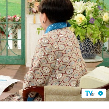
『アイ＝ラブ！げーみん
E齋藤樹愛羅＆佐々木舞
ビュー