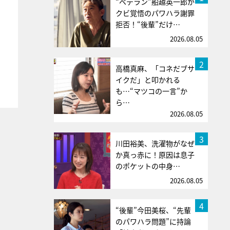
“ベテラン”船越英一郎が
クビ覚悟のパワハラ謝罪
拒否！“後輩”だけ…
2026.08.05
2
高橋真麻、「コネだブサ
イクだ」と叩かれる
も…“マツコの一言”か
ら…
2026.08.05
3
川田裕美、洗濯物がなぜ
か真っ赤に！原因は息子
のポケットの中身…
2026.08.05
4
“後輩”今田美桜、“先輩
のパワハラ問題”に持論