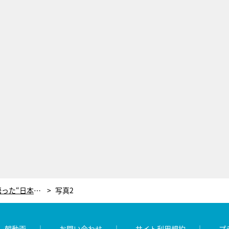
ジャン・レノ、『徹子の部屋』で語った“日本が好きな理由”がセンス抜群！「例えて言うなら…」
写真2
レ朝動画
お問い合わせ
サイト利用規約
プ