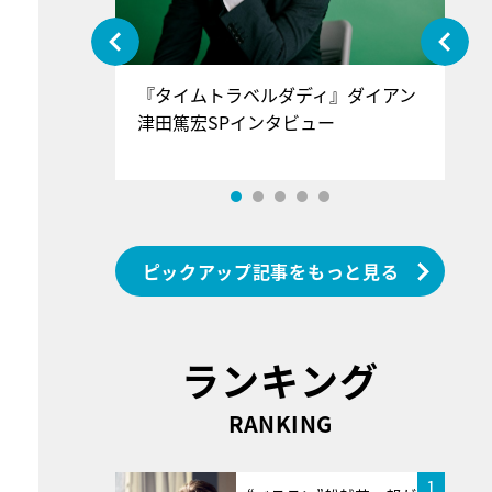
ぐ』＝LOV
『タイムトラベルダディ』ダイアン
『
香SPインタ
津田篤宏SPインタビュー
～
ピックアップ記事をもっと見る
ランキング
RANKING
1