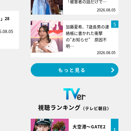
「被害者の話だけで…
2026.08.05
」28
5
加藤夏希、7歳長男の連
6.08.05
絡帳に書かれた衝撃
の“お知らせ” 原因不
明…
2026.08.05
もっと見る
視聴ランキング
（テレビ朝日）
大空港～GATE2
1