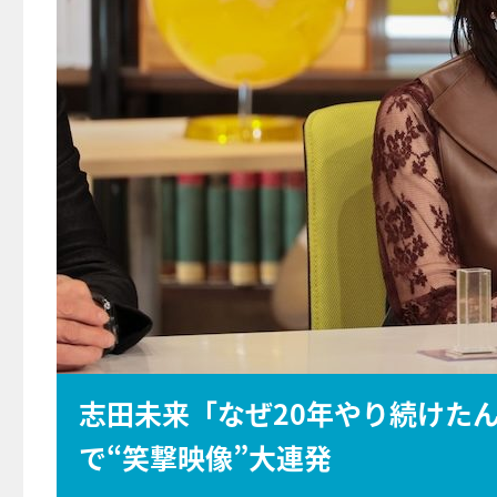
志田未来「なぜ20年やり続けた
で“笑撃映像”大連発