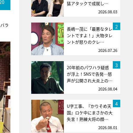
20
猛アタックで成就し…
2026.08.03
像バラ
2
長嶋一茂に「最悪なタレ
ントですよ！」大物タレ
ントが怒りのクレ…
2026.07.26
3
20年前のパワハラ疑惑
が浮上！SNSで告発…怒
声が公開され大炎上の…
2026.08.04
4
U字工事、『かりそめ天
国』ロケ中にまさかの大
失言！熟練大将の顔…
2026.08.01