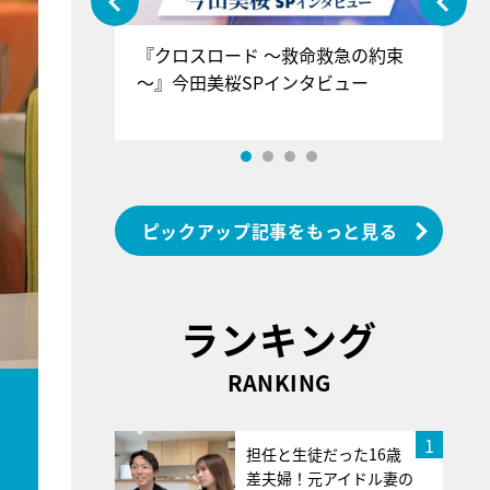
ぐ』＝LOV
『クロスロード ～救命救急の約束
『
香SPインタ
～』今田美桜SPインタビュー
ロ
ン
ピックアップ記事をもっと見る
ランキング
RANKING
1
担任と生徒だった16歳
差夫婦！元アイドル妻の