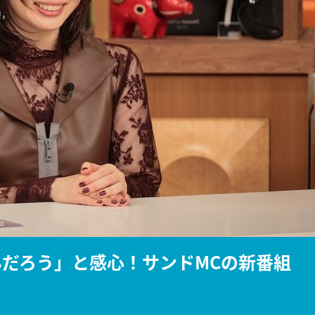
『アイ＝ラブ！げーみん
E齋藤樹愛羅＆佐々木舞
ビュー
んだろう」と感心！サンドMCの新番組