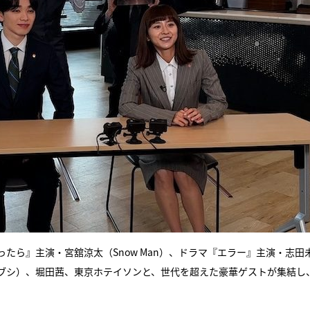
たら』主演・宮舘涼太（Snow Man）、ドラマ『エラー』主演・志田
ブシ）、堀田茜、東京ホテイソンと、世代を超えた豪華ゲストが集結し