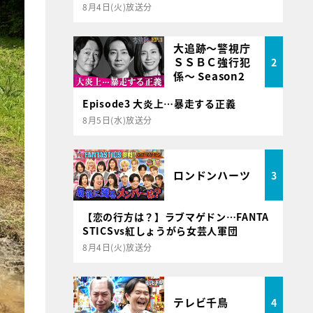
8月4日(火)放送分
大追跡～警視庁
ＳＳＢＣ強行犯
2
係～ Season2
Episode3 大炎上…暴走する正義
8月5日(水)放送分
ロンドンハーツ
3
【恋の行方は？】ラブマゲドン…FANTA
STICSvs紅しょうがら女芸人軍団
8月4日(火)放送分
テレビ千鳥
4