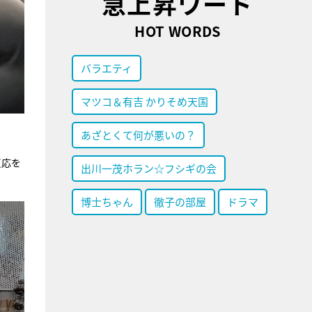
急上昇ワード
HOT WORDS
バラエティ
マツコ＆有吉 かりそめ天国
あざとくて何が悪いの？
反応を
出川一茂ホラン☆フシギの会
博士ちゃん
徹子の部屋
ドラマ