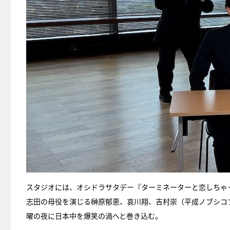
スタジオには、オシドラサタデー『ターミネーターと恋しちゃっ
志田の母役を演じる榊原郁恵、哀川翔、吉村崇（平成ノブシコ
曜の夜に日本中を爆笑の渦へと巻き込む。