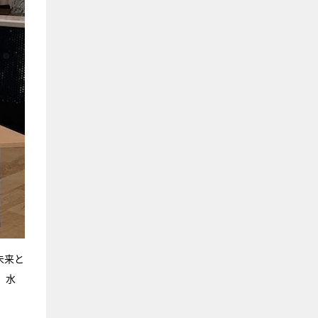
未来と
、水