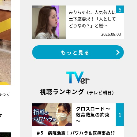
5
みりちゃむ、人気芸人に
土下座要求！「人として
どうなの？」と厳…
2026.08.03
もっと見る
視聴ランキング
（テレビ朝日）
笑って
クロスロード ～
救命救急の約束
1
す
～
＃5 病院激震！パワハラ＆医療事故!?