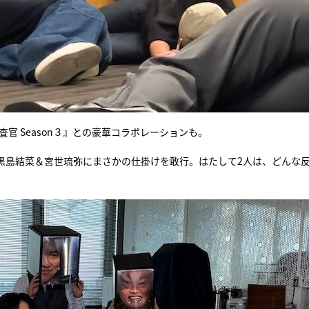
官 Season３』との豪華コラボレーションも。
黒島結菜＆宮世琉弥にまさかの仕掛けを敢行。はたして2人は、どんな