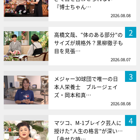
『博士ちゃん…
2026.08.08
2
高橋文哉、“体のある部分”の
サイズが規格外？黒柳徹子も
目を見張…
2026.08.07
3
メジャー30球団で唯一の日
本人栄養士 ブルージェイ
ズ・岡本和真…
2026.08.08
4
マツコ、M-1ブレイク芸人に
授けた“人生の格言”が深い…
「幸せな時…