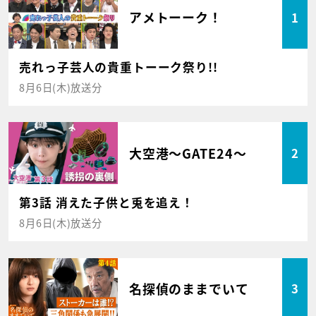
アメトーーク！
1
売れっ子芸人の貴重トーーク祭り!!
8月6日(木)放送分
大空港～GATE24～
2
第3話 消えた子供と兎を追え！
8月6日(木)放送分
名探偵のままでいて
3