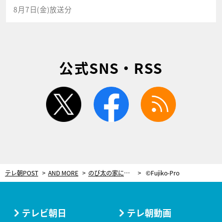
8月7日(金)放送分
公式SNS・RSS
twitter
facebook
rss
テレ朝POST
AND MORE
のび太の家に行ってきた！ワクワクがとまらない仕掛けが満載＜川崎市 藤子・Ｆ・不二雄ミュージアム＞
©Fujiko-Pro
テレビ朝日
テレ朝動画