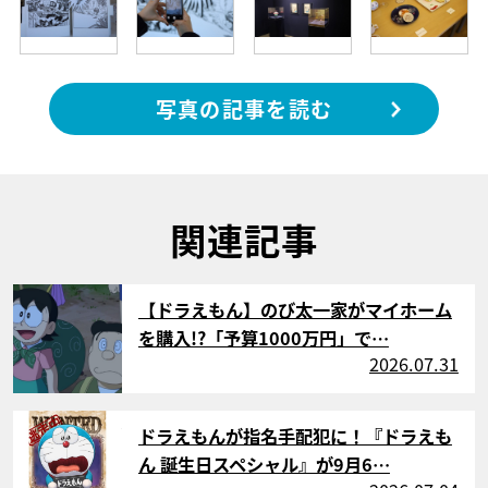
写真の記事を読む
関連記事
サムネイル
【ドラえもん】のび太一家がマイホーム
を購入!?「予算1000万円」で…
2026.07.31
サムネイル
ドラえもんが指名手配犯に！『ドラえも
ん 誕生日スペシャル』が9月6…