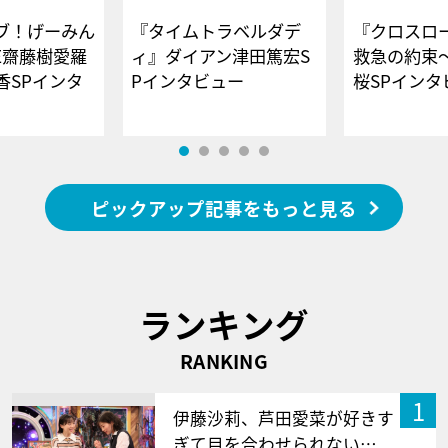
ブ！げーみん
『タイムトラベルダデ
『クロスロー
E齋藤樹愛羅
ィ』ダイアン津田篤宏S
救急の約束
香SPインタ
Pインタビュー
桜SPイ
ピックアップ記事をもっと見る
ランキング
RANKING
1
伊藤沙莉、芦田愛菜が好きす
ぎて目を合わせられない…