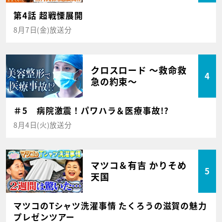
第4話 超戦慄展開
8月7日(金)放送分
クロスロード ～救命救
4
急の約束～
＃5 病院激震！パワハラ＆医療事故!?
8月4日(火)放送分
マツコ＆有吉 かりそめ
5
天国
マツコのTシャツ洗濯事情 たくろうの滋賀の魅力
プレゼンツアー