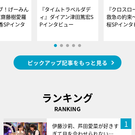
ブ！げーみん
『タイムトラベルダデ
『クロスロー
E齋藤樹愛羅
ィ』ダイアン津田篤宏S
救急の約束
香SPインタ
Pインタビュー
桜SPイ
ピックアップ記事をもっと見る
ランキング
RANKING
1
伊藤沙莉、芦田愛菜が好きす
ぎて目を合わせられない…