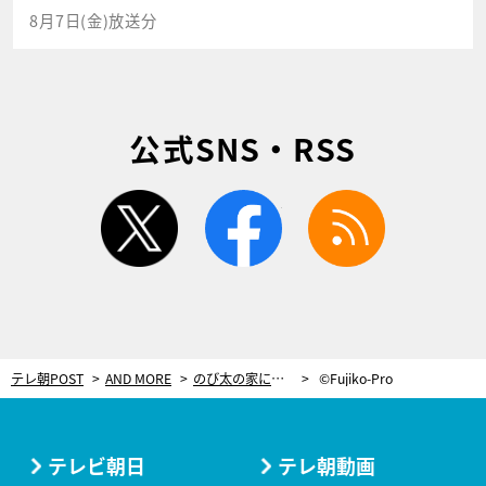
8月7日(金)放送分
公式SNS・RSS
twitter
facebook
rss
テレ朝POST
AND MORE
のび太の家に行ってきた！ワクワクがとまらない仕掛けが満載＜川崎市 藤子・Ｆ・不二雄ミュージアム＞
©Fujiko-Pro
テレビ朝日
テレ朝動画