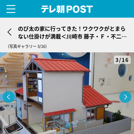
menu
テレ朝POST
のび太の家に行ってきた！ワクワクがとまら
ない仕掛けが満載＜川崎市 藤子・Ｆ・不二雄
ミュージアム＞
（写真ギャラリー 3/16）
3/16