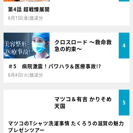
第4話 超戦慄展開
8月7日(金)放送分
クロスロード ～救命救
4
急の約束～
＃5 病院激震！パワハラ＆医療事故!?
8月4日(火)放送分
マツコ＆有吉 かりそめ
5
天国
マツコのTシャツ洗濯事情 たくろうの滋賀の魅力
プレゼンツアー