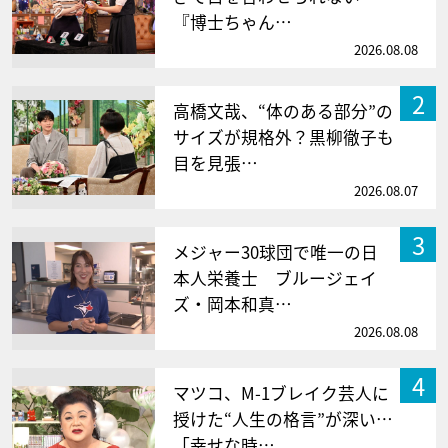
『博士ちゃん…
2026.08.08
2
高橋文哉、“体のある部分”の
サイズが規格外？黒柳徹子も
目を見張…
2026.08.07
3
メジャー30球団で唯一の日
本人栄養士 ブルージェイ
ズ・岡本和真…
2026.08.08
4
マツコ、M-1ブレイク芸人に
授けた“人生の格言”が深い…
「幸せな時…