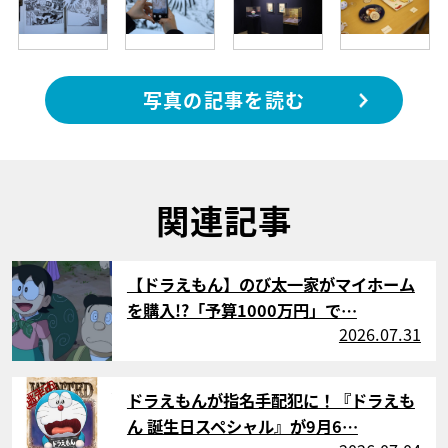
写真の記事を読む
関連記事
サムネイル
【ドラえもん】のび太一家がマイホーム
を購入!?「予算1000万円」で…
2026.07.31
サムネイル
ドラえもんが指名手配犯に！『ドラえも
ん 誕生日スペシャル』が9月6…