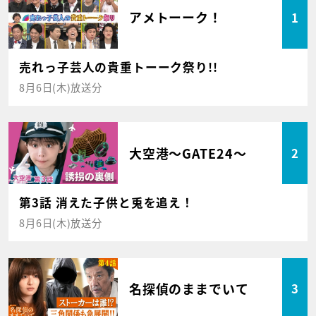
アメトーーク！
1
売れっ子芸人の貴重トーーク祭り!!
8月6日(木)放送分
大空港～GATE24～
2
第3話 消えた子供と兎を追え！
8月6日(木)放送分
名探偵のままでいて
3