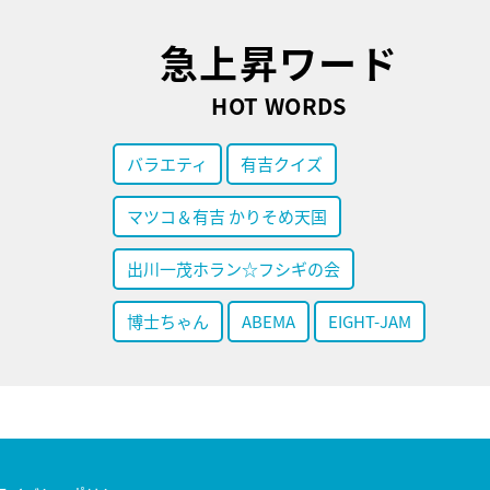
急上昇ワード
HOT WORDS
バラエティ
有吉クイズ
マツコ＆有吉 かりそめ天国
出川一茂ホラン☆フシギの会
博士ちゃん
ABEMA
EIGHT-JAM