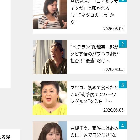
高橋真麻、「コネだブサ
イクだ」と叩かれる
も…“マツコの一言”か
ら…
2026.08.05
2
“ベテラン”船越英一郎が
クビ覚悟のパワハラ謝罪
拒否！“後輩”だけ…
2026.08.05
3
マツコ、初めて食べたと
きの“衝撃度ナンバーワ
ングルメ”を告白「…
2026.08.05
4
若槻千夏、家族にはある
のに…家で自分だけ“な
える漫