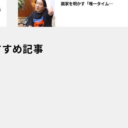
画家を明かす「唯一タイム…
6
すすめ記事