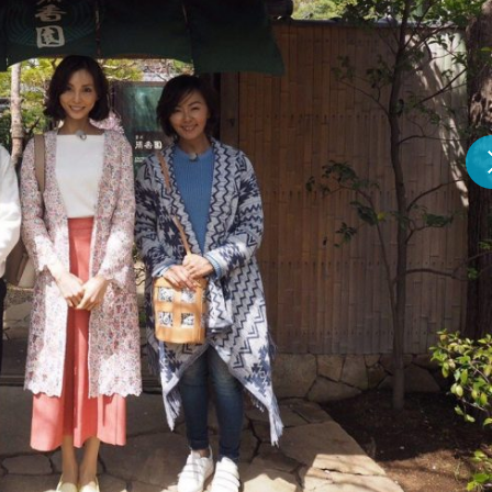
『アイ＝ラブ！げーみん
E齋藤樹愛羅＆佐々木舞
ビュー