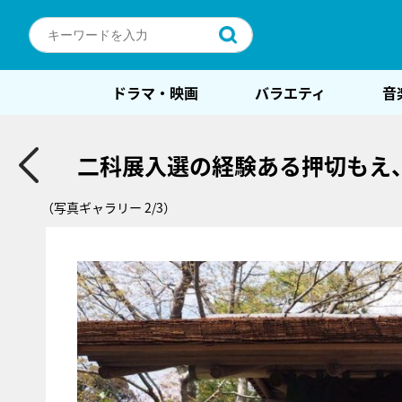
ドラマ・映画
バラエティ
音
二科展入選の経験ある押切もえ
（写真ギャラリー 2/3）