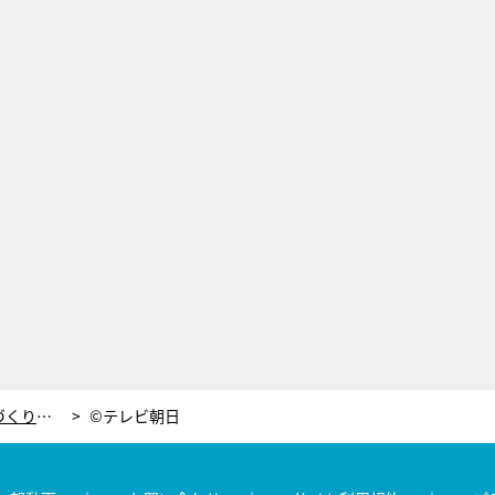
二科展入選の経験ある押切もえ、盆栽づくりでもセンス見せつける？
©テレビ朝日