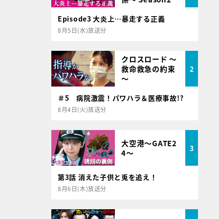
Episode3 大炎上…暴走する正義
8月5日(水)放送分
クロスロード ～
救命救急の約束
2
～
＃5 病院激震！パワハラ＆医療事故!?
8月4日(火)放送分
大空港～GATE2
3
4～
第3話 消えた子供と兎を追え！
8月6日(木)放送分