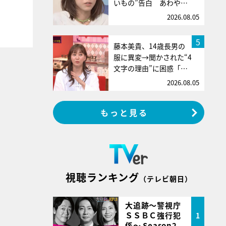
いもの”告白 あわや…
2026.08.05
5
藤本美貴、14歳長男の
服に異変→聞かされた“4
文字の理由”に困惑「…
2026.08.05
もっと見る
視聴ランキング
（テレビ朝日）
大追跡～警視庁
ＳＳＢＣ強行犯
1
係～ Season2