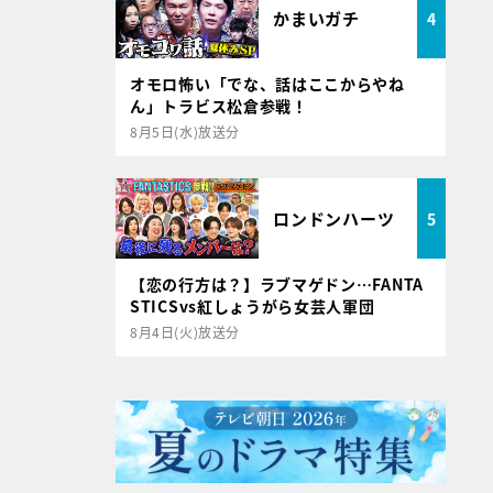
かまいガチ
4
オモロ怖い「でな、話はここからやね
ん」トラビス松倉参戦！
8月5日(水)放送分
ロンドンハーツ
5
【恋の行方は？】ラブマゲドン…FANTA
STICSvs紅しょうがら女芸人軍団
8月4日(火)放送分