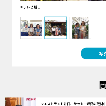
©テレビ朝日
写
サムネイル
ウエストランド井口、サッカーW杯の取材