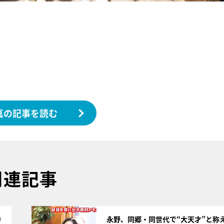
真の記事を読む
関連記事
サムネイル
中
永野、同郷・同世代で“大天才”と称