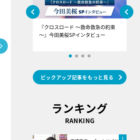
ぐ』＝LOV
『クロスロード ～救命救急の約束
『
香SPインタ
～』今田美桜SPインタビュー
ロ
ン
ピックアップ記事をもっと見る
ランキング
RANKING
1