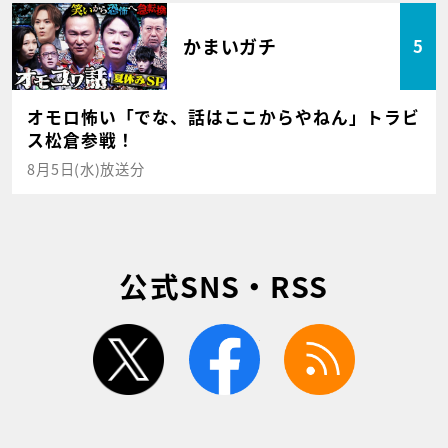
かまいガチ
5
オモロ怖い「でな、話はここからやねん」トラビ
ス松倉参戦！
8月5日(水)放送分
公式SNS・RSS
twitter
facebook
rss