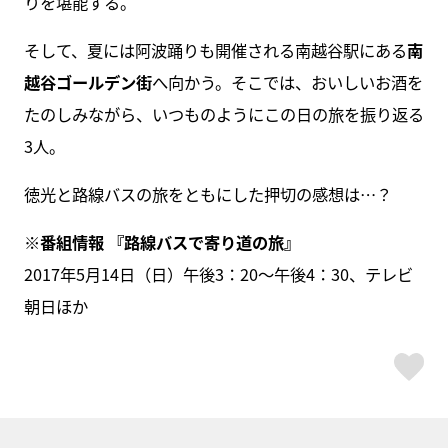
りを堪能する。
そして、夏には阿波踊りも開催される南越谷駅にある
南
越谷ゴールデン街
へ向かう。そこでは、おいしいお酒を
たのしみながら、いつものようにこの日の旅を振り返る
3人。
徳光と路線バスの旅をともにした押切の感想は…？
※番組情報 『路線バスで寄り道の旅』
2017年5月14日（日）午後3：20～午後4：30、テレビ
朝日ほか
ス