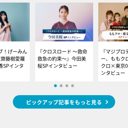
ブ！げーみん
『クロスロード ～救命
『マジプロ
E齋藤樹愛羅
救急の約束～』今田美
ー、ももク
香SPインタ
桜SPインタビュー
クロ×東京0
ンタビュー
ピックアップ記事をもっと見る