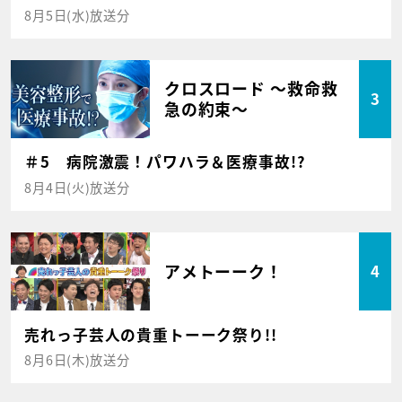
8月5日(水)放送分
クロスロード ～救命救
3
急の約束～
＃5 病院激震！パワハラ＆医療事故!?
8月4日(火)放送分
アメトーーク！
4
売れっ子芸人の貴重トーーク祭り!!
8月6日(木)放送分