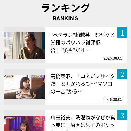
ランキング
RANKING
1
“ベテラン”船越英一郎がクビ
覚悟のパワハラ謝罪拒
否！“後輩”だけ…
2026.08.05
2
高橋真麻、「コネだブサイク
だ」と叩かれるも…“マツコ
の一言”から…
2026.08.05
3
川田裕美、洗濯物がなぜか真
っ赤に！原因は息子のポケッ