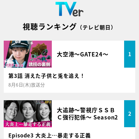
視聴ランキング
（テレビ朝日）
大空港～GATE24～
1
第3話 消えた子供と兎を追え！
8月6日(木)放送分
大追跡～警視庁ＳＳＢ
2
Ｃ強行犯係～ Season2
Episode3 大炎上…暴走する正義