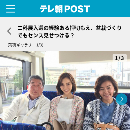
menu
テレ朝POST
二科展入選の経験ある押切もえ、盆栽づくり
でもセンス見せつける？
（写真ギャラリー 1/3）
1/3