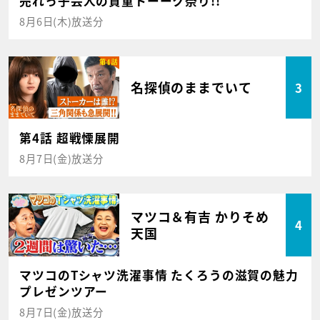
売れっ子芸人の貴重トーーク祭り!!
8月6日(木)放送分
名探偵のままでいて
3
第4話 超戦慄展開
8月7日(金)放送分
マツコ＆有吉 かりそめ
4
天国
マツコのTシャツ洗濯事情 たくろうの滋賀の魅力
プレゼンツアー
8月7日(金)放送分