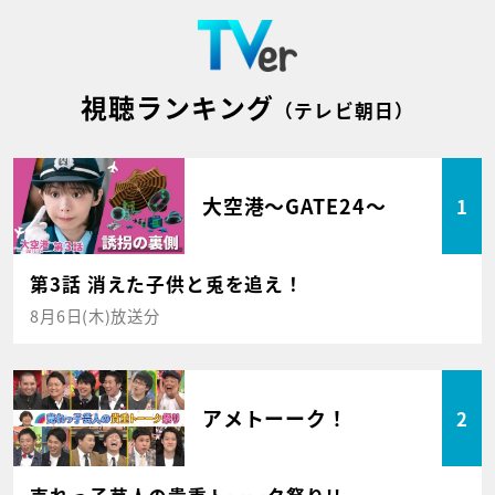
視聴ランキング
（テレビ朝日）
大空港～GATE24～
1
第3話 消えた子供と兎を追え！
8月6日(木)放送分
アメトーーク！
2