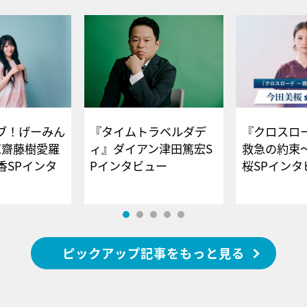
ブ！げーみん
『タイムトラベルダデ
『クロスロー
E齋藤樹愛羅
ィ』ダイアン津田篤宏S
救急の約束
香SPインタ
Pインタビュー
桜SPイ
ピックアップ記事をもっと見る