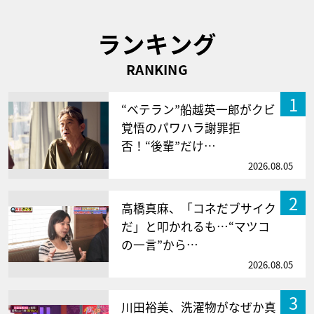
ランキング
RANKING
1
“ベテラン”船越英一郎がクビ
覚悟のパワハラ謝罪拒
否！“後輩”だけ…
2026.08.05
2
高橋真麻、「コネだブサイク
だ」と叩かれるも…“マツコ
の一言”から…
2026.08.05
3
川田裕美、洗濯物がなぜか真