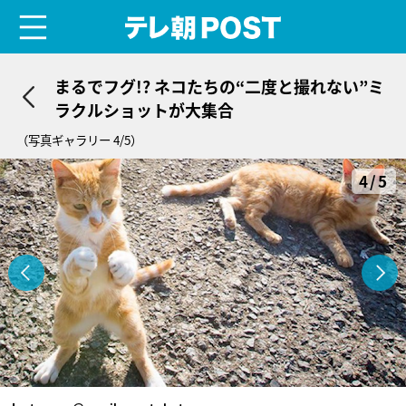
menu
テレ朝POST
まるでフグ!? ネコたちの“二度と撮れない”ミ
ラクルショットが大集合
（写真ギャラリー 4/5）
4/5