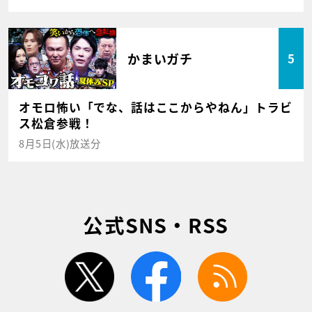
かまいガチ
5
オモロ怖い「でな、話はここからやねん」トラビ
ス松倉参戦！
8月5日(水)放送分
公式SNS・RSS
twitter
facebook
rss