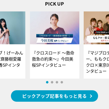
PICK UP
ブ！げーみん
『クロスロード ～救命
『マジプロ
E齋藤樹愛羅
救急の約束～』今田美
ー、ももク
香SPインタ
桜SPインタビュー
クロ×東京0
ンタビュー
ピックアップ記事をもっと見る