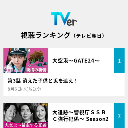
視聴ランキング
（テレビ朝日）
大空港～GATE24～
1
第3話 消えた子供と兎を追え！
8月6日(木)放送分
大追跡～警視庁ＳＳＢ
2
Ｃ強行犯係～ Season2