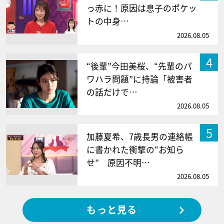
っ赤に！原因は息子のポケッ
トの中身…
2026.08.05
4
“後輩”今田美桜、“先輩のパ
ワハラ問題”に持論「被害者
の話だけで…
2026.08.05
5
加藤夏希、7歳長男の連絡帳
に書かれた衝撃の“お知ら
せ” 原因不明…
2026.08.05
もっと見る