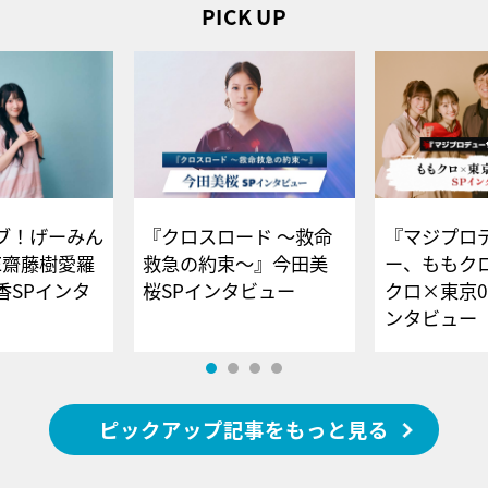
PICK UP
ブ！げーみん
『クロスロード ～救命
『マジプロ
E齋藤樹愛羅
救急の約束～』今田美
ー、ももク
香SPインタ
桜SPインタビュー
クロ×東京0
ンタビュー
ピックアップ記事をもっと見る