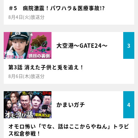
＃5 病院激震！パワハラ＆医療事故!?
8月4日(火)放送分
大空港～GATE24～
3
第3話 消えた子供と兎を追え！
8月6日(木)放送分
かまいガチ
4
オモロ怖い「でな、話はここからやねん」トラビ
ス松倉参戦！