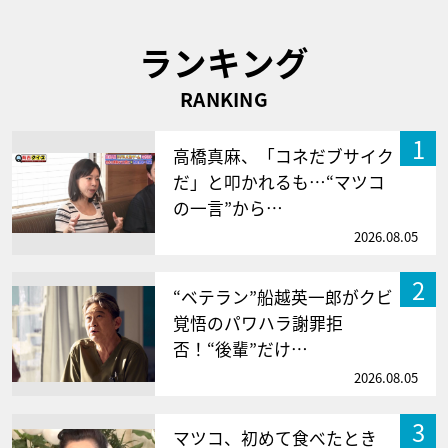
ランキング
RANKING
1
高橋真麻、「コネだブサイク
だ」と叩かれるも…“マツコ
の一言”から…
2026.08.05
2
“ベテラン”船越英一郎がクビ
覚悟のパワハラ謝罪拒
否！“後輩”だけ…
2026.08.05
3
マツコ、初めて食べたとき