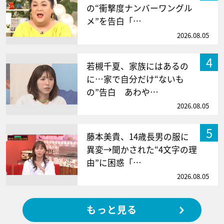
の“衝撃度ナンバーワングル
メ”を告白「…
2026.08.05
4
若槻千夏、家族にはあるの
に…家で自分だけ“ないも
の”告白 あわや…
2026.08.05
5
藤本美貴、14歳長男の服に
異変→聞かされた“4文字の理
由”に困惑「…
2026.08.05
もっと見る