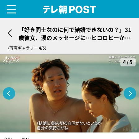
menu
テレ朝POST
「好き同士なのに何で結婚できないの？」31
歳彼女、涙のメッセージに…ヒコロヒーから
愛ある一言「結婚せえ」
（写真ギャラリー 4/5）
4/5