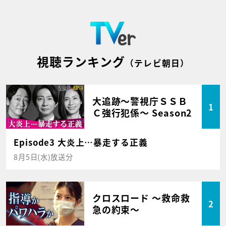
視聴ランキング
（テレビ朝日）
大追跡～警視庁ＳＳＢ
1
Ｃ強行犯係～ Season2
Episode3 大炎上…暴走する正義
8月5日(水)放送分
クロスロード ～救命救
2
急の約束～