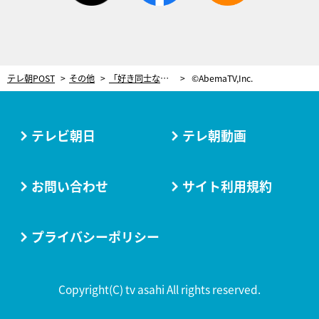
テレ朝POST
その他
「好き同士なのに何で結婚できないの？」31歳彼女、涙のメッセージに…ヒコロヒーから愛ある一言「結婚せえ」
©AbemaTV,Inc.
テレビ朝日
テレ朝動画
お問い合わせ
サイト利用規約
プライバシーポリシー
Copyright(C) tv asahi All rights reserved.