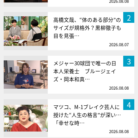
2026.08.08
2
高橋文哉、“体のある部分”の
サイズが規格外？黒柳徹子も
目を見張…
2026.08.07
3
メジャー30球団で唯一の日
本人栄養士 ブルージェイ
ズ・岡本和真…
2026.08.08
4
マツコ、M-1ブレイク芸人に
授けた“人生の格言”が深い…
「幸せな時…
2026.08.08