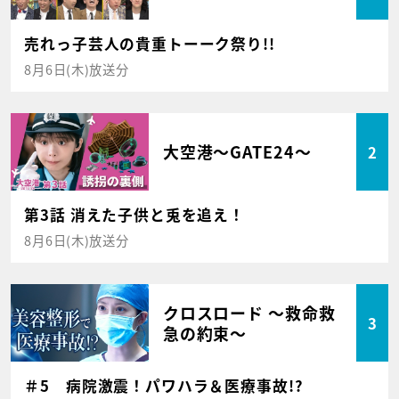
売れっ子芸人の貴重トーーク祭り!!
8月6日(木)放送分
大空港～GATE24～
2
第3話 消えた子供と兎を追え！
8月6日(木)放送分
クロスロード ～救命救
3
急の約束～
＃5 病院激震！パワハラ＆医療事故!?