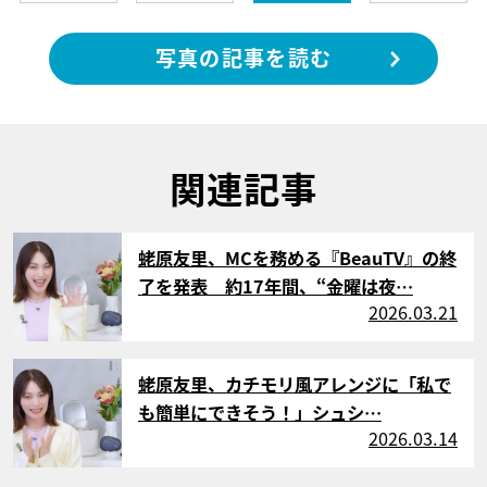
写真の記事を読む
関連記事
サムネイル
蛯原友里、MCを務める『BeauTV』の終
了を発表 約17年間、“金曜は夜…
2026.03.21
サムネイル
蛯原友里、カチモリ風アレンジに「私で
も簡単にできそう！」シュシ…
2026.03.14