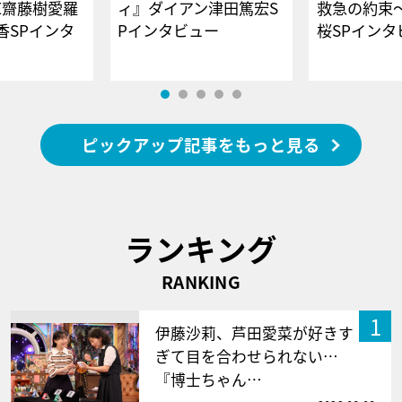
E齋藤樹愛羅
ィ』ダイアン津田篤宏S
救急の約束
香SPインタ
Pインタビュー
桜SPイ
ピックアップ記事をもっと見る
ランキング
RANKING
1
伊藤沙莉、芦田愛菜が好きす
ぎて目を合わせられない…
『博士ちゃん…