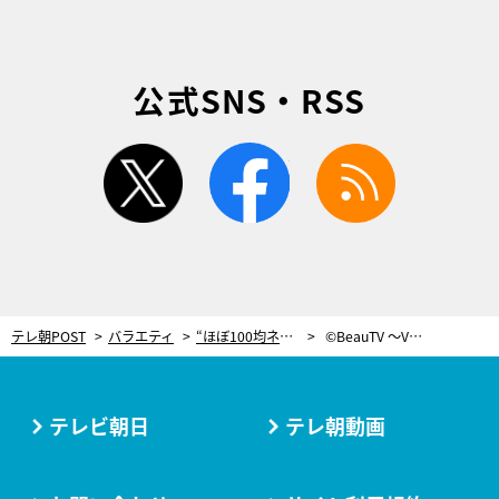
公式SNS・RSS
twitter
facebook
rss
テレ朝POST
バラエティ
“ほぼ100均ネイル”のしずくが実践！水に浸して使う100円シールのアレンジ法
©BeauTV ～VOCE
テレビ朝日
テレ朝動画