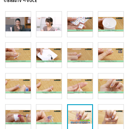
©BeauTV ～VOCE