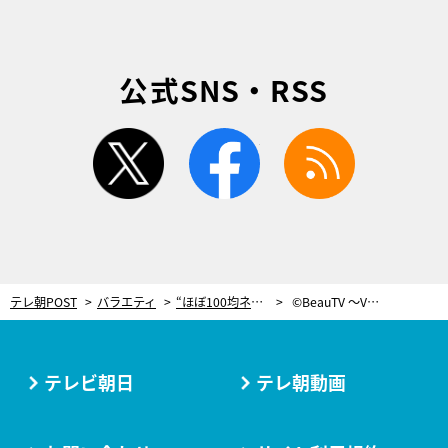
公式SNS・RSS
twitter
facebook
rss
テレ朝POST
バラエティ
“ほぼ100均ネイル”のしずくが実践！水に浸して使う100円シールのアレンジ法
©BeauTV ～VOCE
テレビ朝日
テレ朝動画