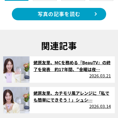
写真の記事を読む
関連記事
サムネイル
蛯原友里、MCを務める『BeauTV』の終
了を発表 約17年間、“金曜は夜…
2026.03.21
サムネイル
蛯原友里、カチモリ風アレンジに「私で
も簡単にできそう！」シュシ…
2026.03.14