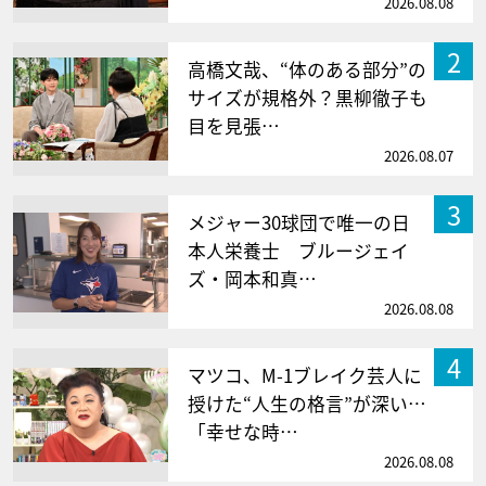
2026.08.08
2
高橋文哉、“体のある部分”の
サイズが規格外？黒柳徹子も
目を見張…
2026.08.07
3
メジャー30球団で唯一の日
本人栄養士 ブルージェイ
ズ・岡本和真…
2026.08.08
4
マツコ、M-1ブレイク芸人に
授けた“人生の格言”が深い…
「幸せな時…
2026.08.08