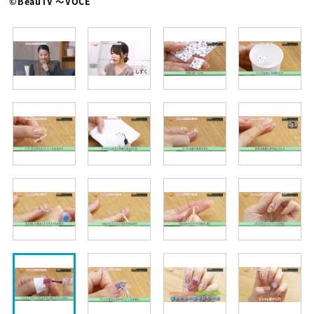
©BeauTV ～VOCE