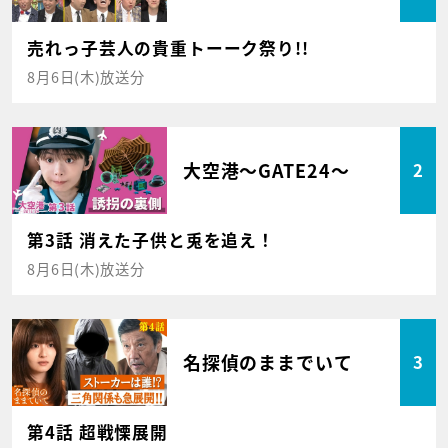
売れっ子芸人の貴重トーーク祭り!!
8月6日(木)放送分
大空港～GATE24～
2
第3話 消えた子供と兎を追え！
8月6日(木)放送分
名探偵のままでいて
3
第4話 超戦慄展開