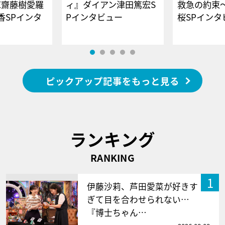
E齋藤樹愛羅
ィ』ダイアン津田篤宏S
救急の約束
香SPインタ
Pインタビュー
桜SPイ
ピックアップ記事をもっと見る
ランキング
RANKING
1
伊藤沙莉、芦田愛菜が好きす
ぎて目を合わせられない…
『博士ちゃん…