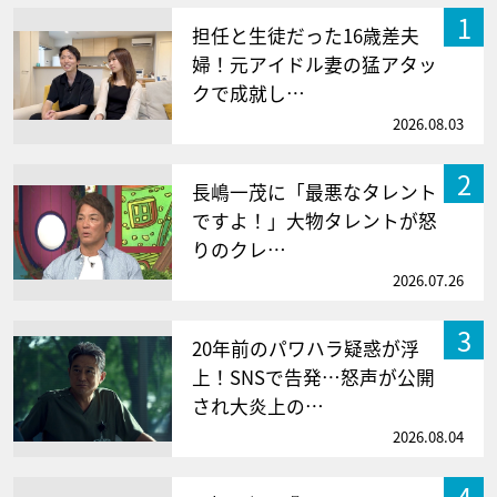
1
担任と生徒だった16歳差夫
婦！元アイドル妻の猛アタッ
クで成就し…
2026.08.03
2
長嶋一茂に「最悪なタレント
ですよ！」大物タレントが怒
りのクレ…
2026.07.26
3
20年前のパワハラ疑惑が浮
上！SNSで告発…怒声が公開
され大炎上の…
2026.08.04
4