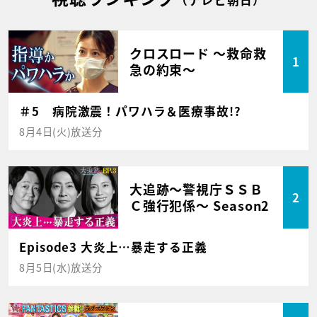
（テレビ朝日）
クロスロード ～救命救
1
急の約束～
＃5 病院激震！パワハラ＆医療事故!?
8月4日(火)放送分
大追跡～警視庁ＳＳＢ
2
Ｃ強行犯係～ Season2
Episode3 大炎上…暴走する正義
8月5日(水)放送分