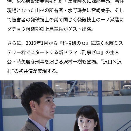
伸、京都府警爆発物処理班・黒部隆次に堀部圭亮、事件
現場となった山林の所有者・水野珠美に宮崎美子、そし
て被害者の発破技士の弟で同じく発破技士の一ノ瀬駿に
ダチョウ倶楽部の上島竜兵がゲスト出演。
さらに、2019年1月から『科捜研の女』に続く木曜ミス
テリー枠でスタートする新ドラマ『刑事ゼロ』の主人
公・時矢暦彦刑事を演じる沢村一樹も登場。“沢口×沢
村”の初共演が実現する。