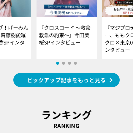
ブ！げーみん
『クロスロード ～救命
『マジプロ
E齋藤樹愛羅
救急の約束～』今田美
ー、ももク
香SPインタ
桜SPインタビュー
クロ×東京0
ンタビュー
ピックアップ記事をもっと見る
ランキング
RANKING