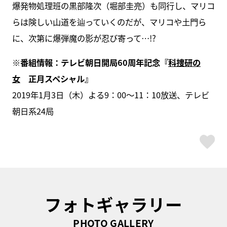
爆発物処理班の黒部隆次（堀部圭亮）も同行し、マリコ
らは険しい山道を辿っていくのだが、マリコや土門ら
に、次第に爆弾魔の影が忍び寄って…!?
※番組情報：テレビ朝日開局60周年記念『
科捜研の
女
正月スペシャル』
2019年1月3日（木）よる9：00～11：10放送、テレビ
朝日系24局
ス
フォトギャラリー
PHOTO GALLERY