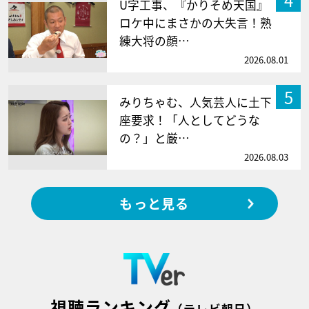
U字工事、『かりそめ天国』
ロケ中にまさかの大失言！熟
練大将の顔…
2026.08.01
5
みりちゃむ、人気芸人に土下
座要求！「人としてどうな
の？」と厳…
2026.08.03
もっと見る
視聴ランキング