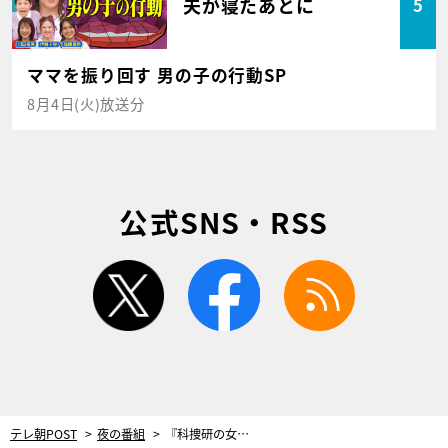
夫が寝たあとに
5
ママを振り回す 男の子の行動SP
8月4日(火)放送分
公式SNS・RSS
twitter
facebook
rss
テレ朝POST
夜の番組
『科捜研の女』正月SPで沢口靖子から“重大”発表！沢村一樹との初共演も実現