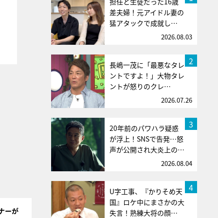
担任と生徒だった16歳
差夫婦！元アイドル妻の
猛アタックで成就し…
2026.08.03
2
長嶋一茂に「最悪なタレ
ントですよ！」大物タレ
ントが怒りのクレ…
2026.07.26
3
20年前のパワハラ疑惑
が浮上！SNSで告発…怒
声が公開され大炎上の…
2026.08.04
4
U字工事、『かりそめ天
国』ロケ中にまさかの大
ナーが
失言！熟練大将の顔…