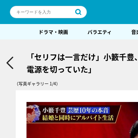
ドラマ・映画
バラエティ
音
「セリフは一言だけ」小籔千豊
電源を切っていた」
（写真ギャラリー 1/4）