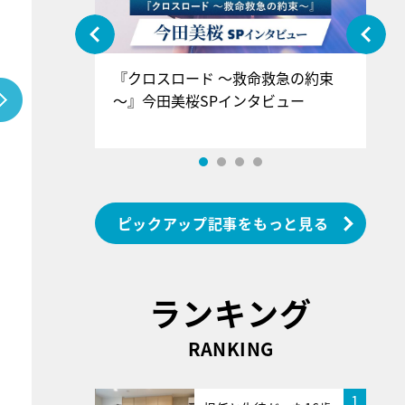
ぐ』＝LOV
『クロスロード ～救命救急の約束
『
香SPインタ
～』今田美桜SPインタビュー
ロ
ン
ピックアップ記事をもっと見る
ランキング
RANKING
1