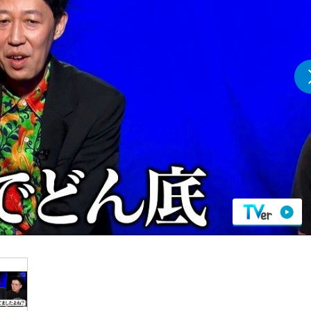
『アイ＝ラブ！げーみん
E齋藤樹愛羅＆佐々木舞
ビュー