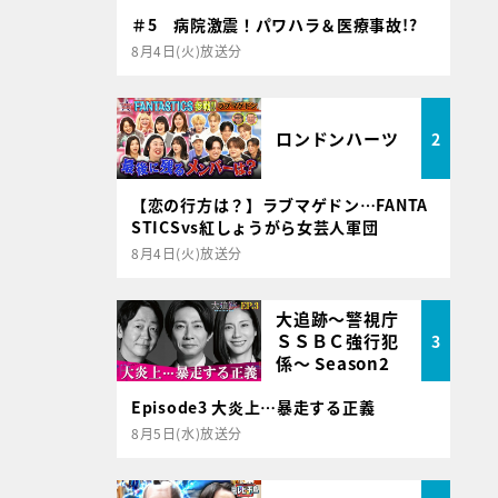
＃5 病院激震！パワハラ＆医療事故!?
8月4日(火)放送分
ロンドンハーツ
2
【恋の行方は？】ラブマゲドン…FANTA
STICSvs紅しょうがら女芸人軍団
8月4日(火)放送分
大追跡～警視庁
ＳＳＢＣ強行犯
3
係～ Season2
Episode3 大炎上…暴走する正義
8月5日(水)放送分