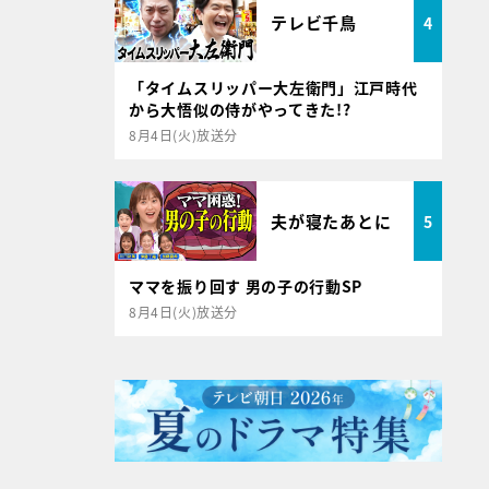
テレビ千鳥
4
「タイムスリッパー大左衛門」江戸時代
から大悟似の侍がやってきた!?
8月4日(火)放送分
夫が寝たあとに
5
ママを振り回す 男の子の行動SP
8月4日(火)放送分