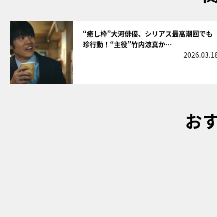
サムネイル
“癒し枠”大河俳優、シリアス最高潮回でも
珍行動！“主役”竹内涼真か…
2026.03.1
お