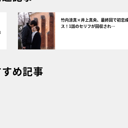
サムネイル
竹内涼真×井上真央、最終回で初恋
ス！1話のセリフが回収され…
8
すすめ記事