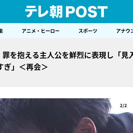
テレ
楽
アニメ・ヒーロー
スポーツ
アナウ
真、罪を抱える主人公を鮮烈に表現し「見
すぎ」＜再会＞
2/2