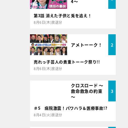
4～
第3話 消えた子供と兎を追え！
8月6日(木)放送分
アメトーーク！
2
売れっ子芸人の貴重トーーク祭り!!
8月6日(木)放送分
クロスロード ～
救命救急の約束
3
～
＃5 病院激震！パワハラ＆医療事故!?
8月4日(火)放送分