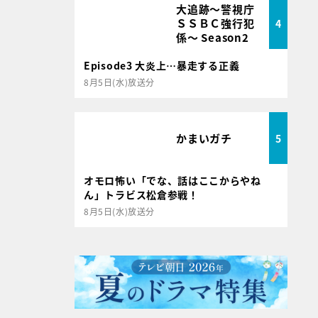
大追跡～警視庁
ＳＳＢＣ強行犯
4
係～ Season2
Episode3 大炎上…暴走する正義
8月5日(水)放送分
かまいガチ
5
オモロ怖い「でな、話はここからやね
ん」トラビス松倉参戦！
8月5日(水)放送分