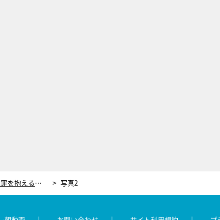
170秒超の心情吐露！竹内涼真、罪を抱える主人公を鮮烈に表現し「見入ってしまう」「苦しむ演技がリアルすぎ」＜再会＞
写真2
レ朝動画
お問い合わせ
サイト利用規約
プ