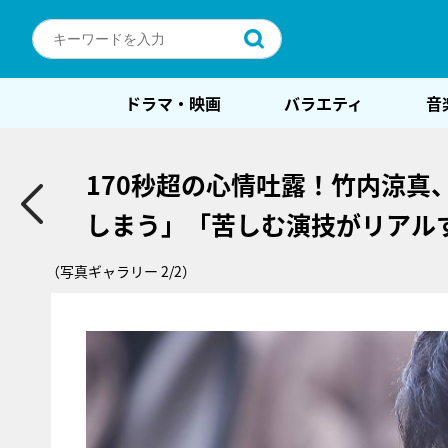
ドラマ・映画
バラエティ
音
170秒超の心情吐露！竹内涼
しまう」「苦しむ演技がリアル
（写真ギャラリー 2/2）