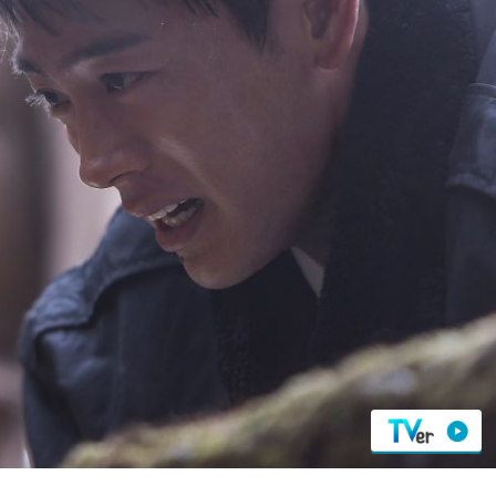
『アイ＝ラブ！げーみん
E齋藤樹愛羅＆佐々木舞
ビュー