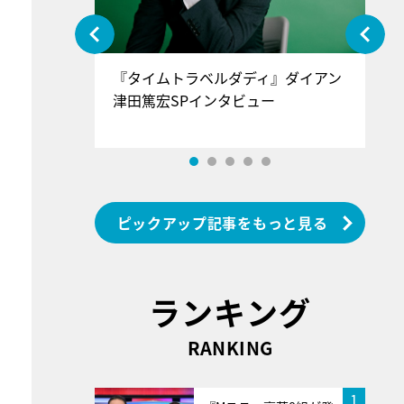
ぐ』＝LOV
『タイムトラベルダディ』ダイアン
『
香SPインタ
津田篤宏SPインタビュー
～
ピックアップ記事をもっと見る
ランキング
RANKING
1