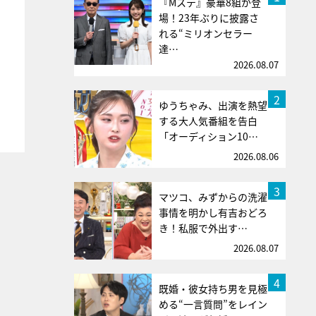
『Mステ』豪華8組が登
場！23年ぶりに披露さ
れる“ミリオンセラー
達…
2026.08.07
2
ゆうちゃみ、出演を熱望
する大人気番組を告白
「オーディション10…
2026.08.06
3
マツコ、みずからの洗濯
事情を明かし有吉おどろ
き！私服で外出す…
2026.08.07
4
既婚・彼女持ち男を見極
める“一言質問”をレイン