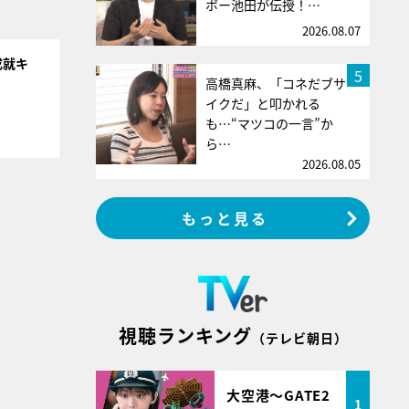
ボー池田が伝授！…
2026.08.07
成就キ
5
高橋真麻、「コネだブサ
イクだ」と叩かれる
も…“マツコの一言”か
ら…
2026.08.05
もっと見る
視聴ランキング
（テレビ朝日）
大空港～GATE2
1