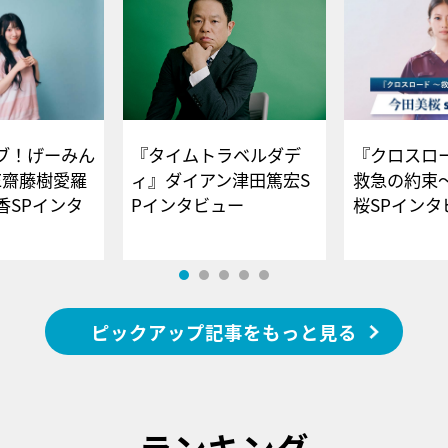
ブ！げーみん
『タイムトラベルダデ
『クロスロー
E齋藤樹愛羅
ィ』ダイアン津田篤宏S
救急の約束
香SPインタ
Pインタビュー
桜SPイ
ピックアップ記事をもっと見る
ランキング