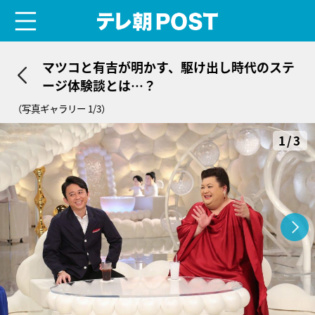
menu
テレ朝POST
マツコと有吉が明かす、駆け出し時代のステ
ージ体験談とは…？
（写真ギャラリー 1/3）
1/3