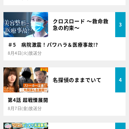
クロスロード ～救命救
3
急の約束～
＃5 病院激震！パワハラ＆医療事故!?
8月4日(火)放送分
名探偵のままでいて
4
第4話 超戦慄展開
8月7日(金)放送分