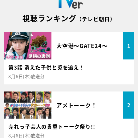
視聴ランキング
（テレビ朝日）
大空港～GATE24～
1
第3話 消えた子供と兎を追え！
8月6日(木)放送分
アメトーーク！
2
売れっ子芸人の貴重トーーク祭り!!
8月6日(木)放送分