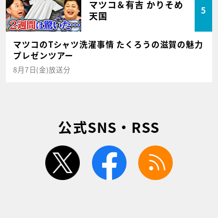
マツコ＆有吉 かりそめ
5
天国
マツコのTシャツ洗濯事情 たくろうの滋賀の魅力
プレゼンツアー
8月7日(金)放送分
公式SNS・RSS
twitter
facebook
rss