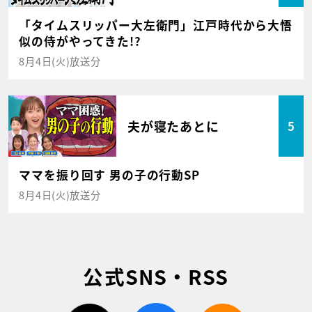
「タイムスリッパー大左衛門」江戸時代から大悟
似の侍がやってきた!?
8月4日(火)放送分
夫が寝たあとに
5
ママを振り回す 男の子の行動SP
8月4日(火)放送分
公式SNS・RSS
twitter
facebook
rss