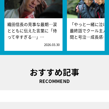
織田信長の見事な最期…涙
「やっと一緒に泣け
とともに伝えた言葉に「待
最終話でクール主人
って辛すぎる…」…
間と号泣…成長感…
2026.03.30
2
おすすめ記事
RECOMMEND