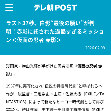
menu
テレ朝POST
ラスト37秒、白影“最後の願い”が判
明！赤影に託された過酷すぎるミッショ
ン＜仮面の忍者 赤影＞
2026.02.09
漫画家・横山光輝が手がけた忍者漫画『
仮面の忍者 赤
影
』。
1967年に実写化され“伝説の特撮時代劇”と呼ばれる本
作が、総監督・三池崇史×主演・佐藤大樹（EXILE／FA
NTASTICS）によって新たなヒーロー時代劇として再び
実写化。時は戦国、天下統一を目指す織田信長（EXILE