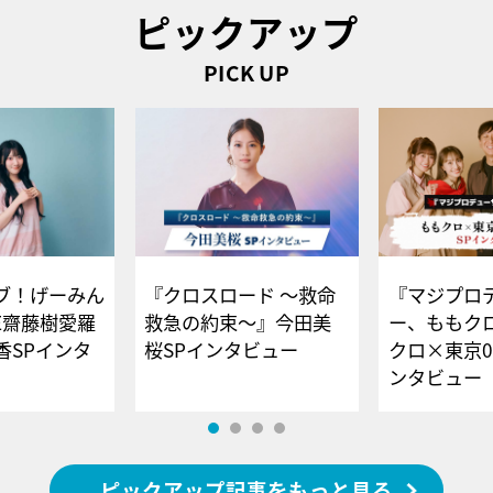
ピックアップ
PICK UP
ブ！げーみん
『クロスロード ～救命
『マジプロ
E齋藤樹愛羅
救急の約束～』今田美
ー、ももク
香SPインタ
桜SPインタビュー
クロ×東京0
ンタビュー
ピックアップ記事をもっと見る