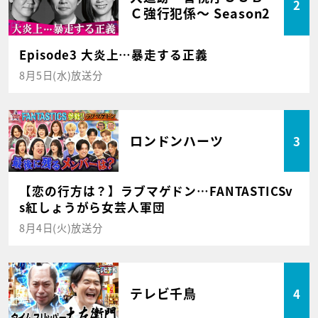
2
Ｃ強行犯係～ Season2
Episode3 大炎上…暴走する正義
8月5日(水)放送分
ロンドンハーツ
3
【恋の行方は？】ラブマゲドン…FANTASTICSv
s紅しょうがら女芸人軍団
8月4日(火)放送分
テレビ千鳥
4