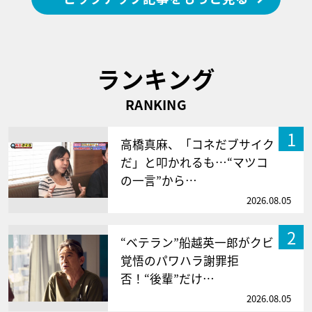
ランキング
RANKING
1
高橋真麻、「コネだブサイク
だ」と叩かれるも…“マツコ
の一言”から…
2026.08.05
2
“ベテラン”船越英一郎がクビ
覚悟のパワハラ謝罪拒
否！“後輩”だけ…
2026.08.05