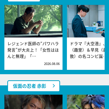
レジェンド医師の“パワハラ
ドラマ『大空港』、
発言”が大炎上！「女性はほ
（趣里）＆早見（眞
んと無理」「…
敦）の名コンビ誕…
2026.08.06
2
仮面の忍者 赤影