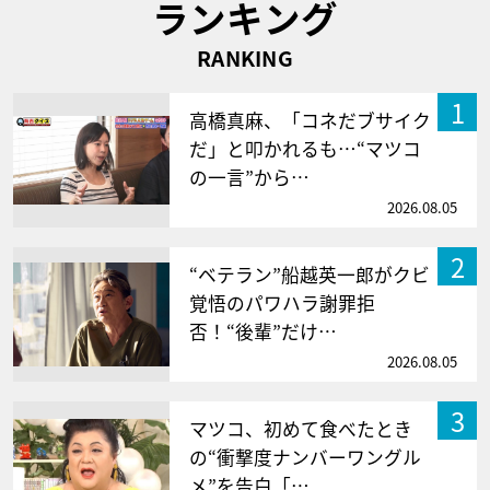
ランキング
RANKING
1
高橋真麻、「コネだブサイク
だ」と叩かれるも…“マツコ
の一言”から…
2026.08.05
2
“ベテラン”船越英一郎がクビ
覚悟のパワハラ謝罪拒
否！“後輩”だけ…
2026.08.05
3
マツコ、初めて食べたとき
の“衝撃度ナンバーワングル
メ”を告白「…