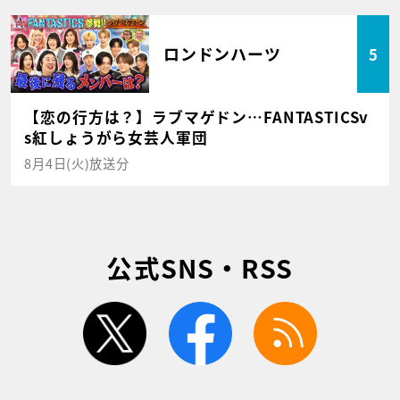
ロンドンハーツ
5
【恋の行方は？】ラブマゲドン…FANTASTICSv
s紅しょうがら女芸人軍団
8月4日(火)放送分
公式SNS・RSS
twitter
facebook
rss