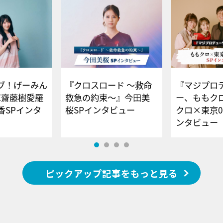
ブ！げーみん
『クロスロード ～救命
『マジプロ
E齋藤樹愛羅
救急の約束～』今田美
ー、ももク
香SPインタ
桜SPインタビュー
クロ×東京0
ンタビュー
ピックアップ記事をもっと見る