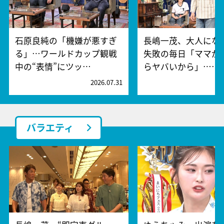
石原良純の「機嫌が悪すぎ
長嶋一茂、大人にな
る」…ワールドカップ観戦
失敗の毎日「ママが
中の“表情”にツッ…
らヤバいから」……
2026.07.31
2
バラエティ