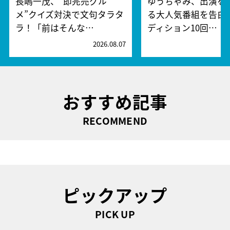
長嶋一茂、“即完売グル
ゆうちゃみ、出演を
メ”クイズ対決で文句タラタ
る大人気番組を告白
ラ！「前はそんな…
ディション10回…
2026.08.07
2
おすすめ記事
RECOMMEND
ピックアップ
PICK UP