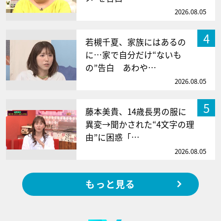
2026.08.05
4
若槻千夏、家族にはあるの
に…家で自分だけ“ないも
の”告白 あわや…
2026.08.05
5
藤本美貴、14歳長男の服に
異変→聞かされた“4文字の理
由”に困惑「…
2026.08.05
もっと見る