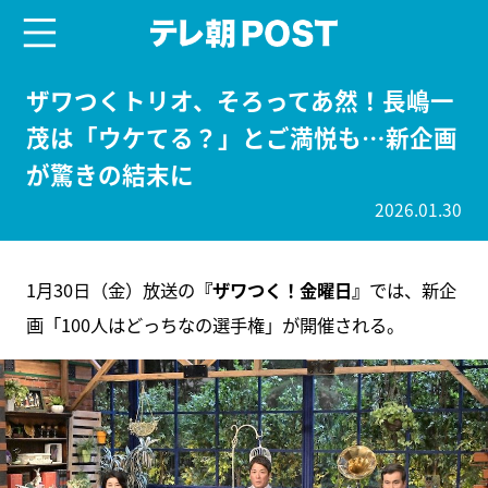
menu
テレ朝POST
ザワつくトリオ、そろってあ然！長嶋一
茂は「ウケてる？」とご満悦も…新企画
が驚きの結末に
2026.01.30
1月30日（金）放送の
『ザワつく！金曜日』
では、新企
画「100人はどっちなの選手権」が開催される。