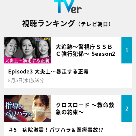
視聴ランキング
（テレビ朝日）
大追跡～警視庁ＳＳＢ
1
Ｃ強行犯係～ Season2
Episode3 大炎上…暴走する正義
8月5日(水)放送分
クロスロード ～救命救
2
急の約束～
＃5 病院激震！パワハラ＆医療事故!?