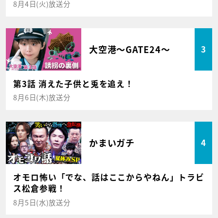
8月4日(火)放送分
大空港～GATE24～
3
第3話 消えた子供と兎を追え！
8月6日(木)放送分
かまいガチ
4
オモロ怖い「でな、話はここからやねん」トラビ
ス松倉参戦！
8月5日(水)放送分