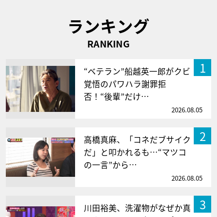
ランキング
RANKING
1
“ベテラン”船越英一郎がクビ
覚悟のパワハラ謝罪拒
否！“後輩”だけ…
2026.08.05
2
高橋真麻、「コネだブサイク
だ」と叩かれるも…“マツコ
の一言”から…
2026.08.05
3
川田裕美、洗濯物がなぜか真