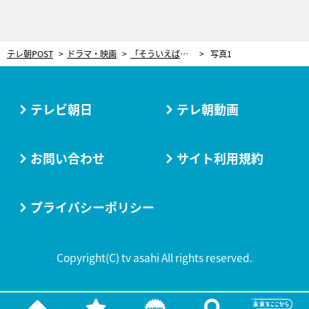
テレ朝POST
ドラマ・映画
「そういえば…」ラスト2分41秒で重要情報判明！犯人が鮮明に浮かび上がる衝撃展開＜再会＞
写真1
テレビ朝日
テレ朝動画
お問い合わせ
サイト利用規約
プライバシーポリシー
Copyright(C) tv asahi All rights reserved.