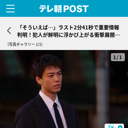
menu
テレ朝POST
「そういえば…」ラスト2分41秒で重要情報
判明！犯人が鮮明に浮かび上がる衝撃展開＜
再会＞
（写真ギャラリー 1/1）
1/1