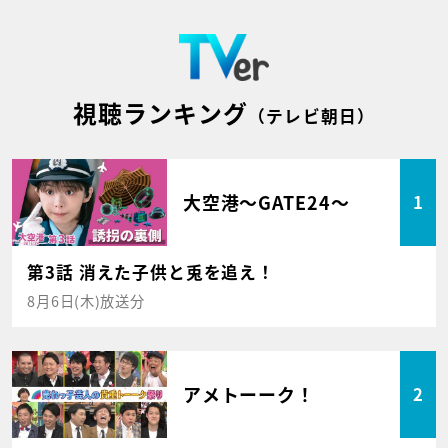
視聴ランキング
（テレビ朝日）
大空港～GATE24～
1
第3話 消えた子供と兎を追え！
8月6日(木)放送分
アメトーーク！
2