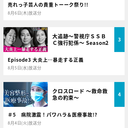
売れっ子芸人の貴重トーーク祭り!!
8月6日(木)放送分
大追跡～警視庁ＳＳＢ
3
Ｃ強行犯係～ Season2
Episode3 大炎上…暴走する正義
8月5日(水)放送分
クロスロード ～救命救
4
急の約束～
＃5 病院激震！パワハラ＆医療事故!?
8月4日(火)放送分