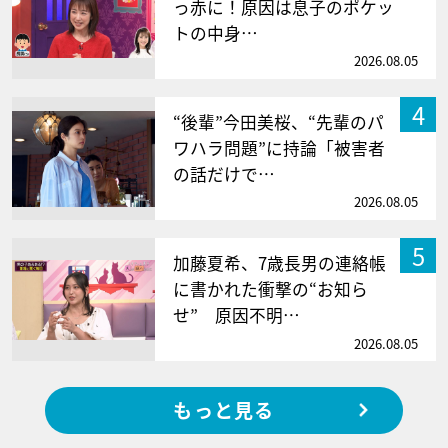
っ赤に！原因は息子のポケッ
トの中身…
2026.08.05
4
“後輩”今田美桜、“先輩のパ
ワハラ問題”に持論「被害者
の話だけで…
2026.08.05
5
加藤夏希、7歳長男の連絡帳
に書かれた衝撃の“お知ら
せ” 原因不明…
2026.08.05
もっと見る