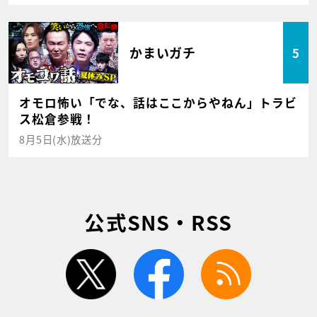
かまいガチ
5
オモロ怖い「でな、話はここからやねん」トラビ
ス松倉参戦！
8月5日(水)放送分
公式SNS・RSS
twitter
facebook
rss