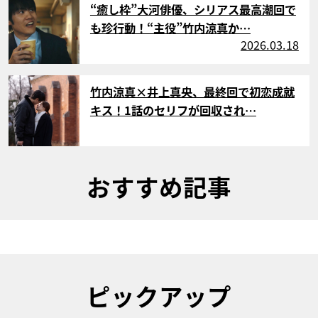
“癒し枠”大河俳優、シリアス最高潮回で
も珍行動！“主役”竹内涼真か…
2026.03.18
サムネイル
竹内涼真×井上真央、最終回で初恋成就
キス！1話のセリフが回収され…
おすすめ記事
ピックアップ