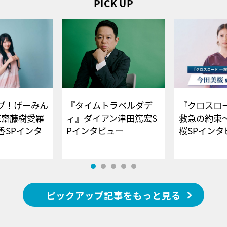
PICK UP
ブ！げーみん
『タイムトラベルダデ
『クロスロー
E齋藤樹愛羅
ィ』ダイアン津田篤宏S
救急の約束
香SPインタ
Pインタビュー
桜SPイ
ピックアップ記事をもっと見る