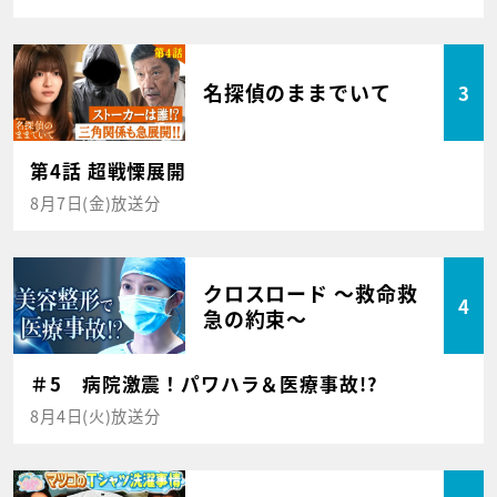
名探偵のままでいて
3
第4話 超戦慄展開
8月7日(金)放送分
クロスロード ～救命救
4
急の約束～
＃5 病院激震！パワハラ＆医療事故!?
8月4日(火)放送分