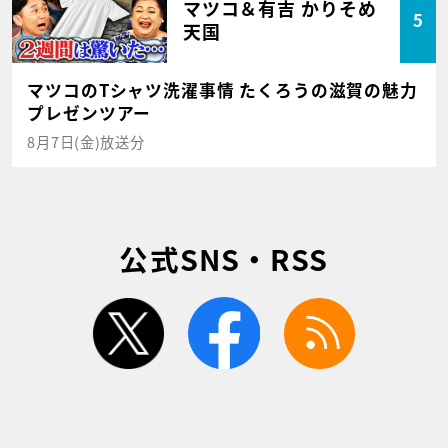
マツコ＆有吉 かりそめ
5
天国
マツコのTシャツ洗濯事情 たくろうの滋賀の魅力
プレゼンツアー
8月7日(金)放送分
公式SNS・RSS
twitter
facebook
rss