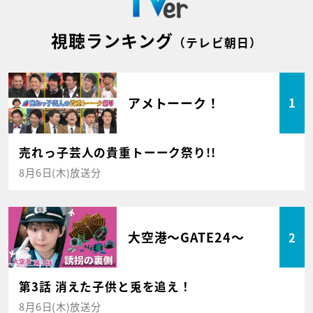
視聴ランキング
（テレビ朝日）
アメトーーク！
1
売れっ子芸人の貴重トーーク祭り!!
8月6日(木)放送分
大空港～GATE24～
2
第3話 消えた子供と兎を追え！
8月6日(木)放送分