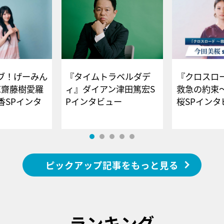
ブ！げーみん
『タイムトラベルダデ
『クロスロー
E齋藤樹愛羅
ィ』ダイアン津田篤宏S
救急の約束
香SPインタ
Pインタビュー
桜SPイ
ピックアップ記事をもっと見る
ランキング