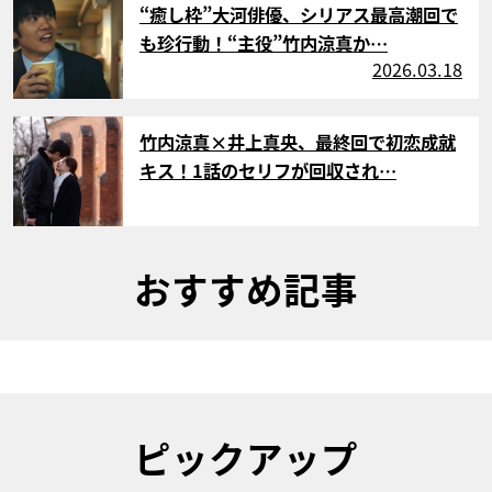
“癒し枠”大河俳優、シリアス最高潮回で
も珍行動！“主役”竹内涼真か…
2026.03.18
サムネイル
竹内涼真×井上真央、最終回で初恋成就
キス！1話のセリフが回収され…
おすすめ記事
ピックアップ