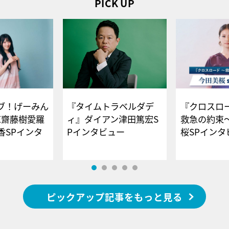
PICK UP
ブ！げーみん
『タイムトラベルダデ
『クロスロー
E齋藤樹愛羅
ィ』ダイアン津田篤宏S
救急の約束
香SPインタ
Pインタビュー
桜SPイ
ピックアップ記事をもっと見る