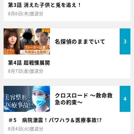
第3話 消えた子供と兎を追え！
8月6日(木)放送分
名探偵のままでいて
3
第4話 超戦慄展開
8月7日(金)放送分
クロスロード ～救命救
4
急の約束～
＃5 病院激震！パワハラ＆医療事故!?
8月4日(火)放送分