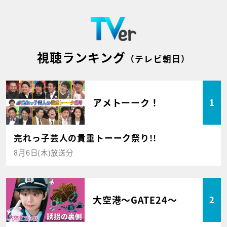
視聴ランキング
（テレビ朝日）
アメトーーク！
1
売れっ子芸人の貴重トーーク祭り!!
8月6日(木)放送分
大空港～GATE24～
2