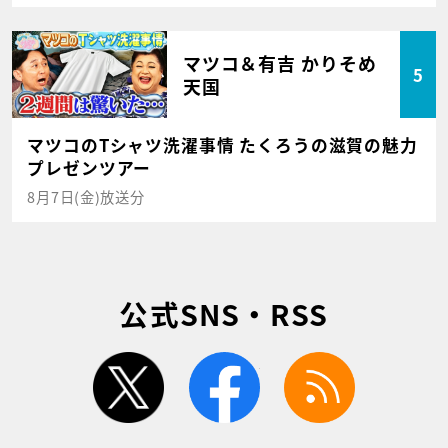
マツコ＆有吉 かりそめ
5
天国
マツコのTシャツ洗濯事情 たくろうの滋賀の魅力
プレゼンツアー
8月7日(金)放送分
公式SNS・RSS
twitter
facebook
rss