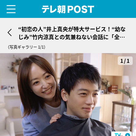
menu
テレ朝POST
“初恋の人”井上真央が特大サービス！“幼な
じみ”竹内涼真との気兼ねない会話に「全て
がエモすぎる」＜ドラマ『再会』＞
（写真ギャラリー 1/1）
1/1