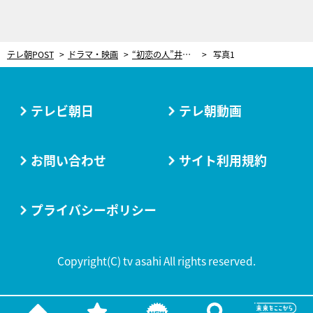
テレ朝POST
ドラマ・映画
“初恋の人”井上真央が特大サービス！“幼なじみ”竹内涼真との気兼ねない会話に「全てがエモすぎる」＜ドラマ『再会』＞
写真1
テレビ朝日
テレ朝動画
お問い合わせ
サイト利用規約
プライバシーポリシー
Copyright(C) tv asahi All rights reserved.