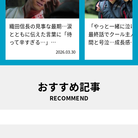
織田信長の見事な最期…涙
「やっと一緒に泣け
とともに伝えた言葉に「待
最終話でクール主人
って辛すぎる…」…
間と号泣…成長感…
2026.03.30
2
おすすめ記事
RECOMMEND