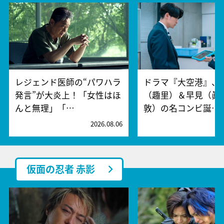
レジェンド医師の“パワハラ
ドラマ『大空港』、
発言”が大炎上！「女性はほ
（趣里）＆早見（眞
んと無理」「…
敦）の名コンビ誕…
2026.08.06
2
仮面の忍者 赤影