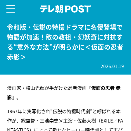
menu
テレ朝POST
令和版・伝説の特撮ドラマに名優登場で
物語が加速！敵の教祖・幻妖斎に対抗す
る“意外な方法”が明らかに＜仮面の忍者
赤影＞
2026.01.19
漫画家・横山光輝が手がけた忍者漫画『
仮面の忍者 赤
影
』。
1967年に実写化され“伝説の特撮時代劇”と呼ばれる本
作が、総監督・三池崇史×主演・佐藤大樹（EXILE／FA
NTASTICS）によって新たなヒーロー時代劇として再び