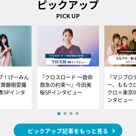
ピックアップ
PICK UP
ブ！げーみん
『クロスロード ～救命
『マジプロ
E齋藤樹愛羅
救急の約束～』今田美
ー、ももク
香SPインタ
桜SPインタビュー
クロ×東京0
ンタビュー
ピックアップ記事をもっと見る