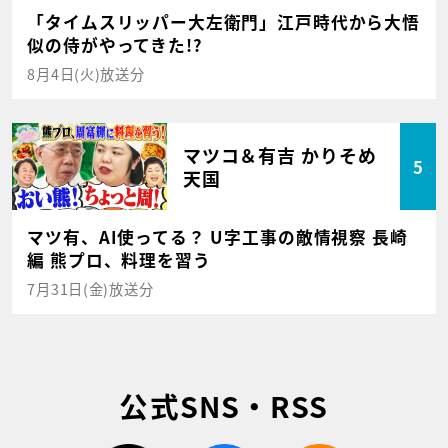
「タイムスリッパー大左衛門」江戸時代から大悟
似の侍がやってきた!?
8月4日(火)放送分
マツコ＆有吉 かりそめ
5
天国
マツ有、AI使ってる？ U字工事の敵情視察 長崎
編 熊プロ、料理を習う
7月31日(金)放送分
公式SNS・RSS