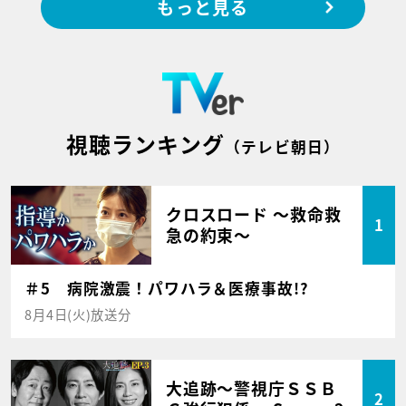
もっと見る
視聴ランキング
（テレビ朝日）
クロスロード ～救命救
1
急の約束～
＃5 病院激震！パワハラ＆医療事故!?
8月4日(火)放送分
大追跡～警視庁ＳＳＢ
2