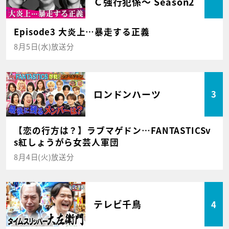
Ｃ強行犯係～ Season2
Episode3 大炎上…暴走する正義
8月5日(水)放送分
ロンドンハーツ
3
【恋の行方は？】ラブマゲドン…FANTASTICSv
s紅しょうがら女芸人軍団
8月4日(火)放送分
テレビ千鳥
4