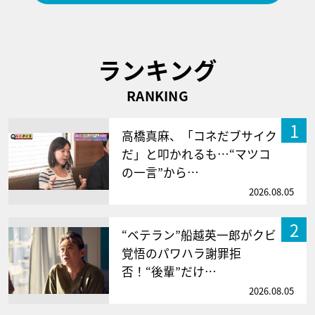
ランキング
RANKING
1
高橋真麻、「コネだブサイク
だ」と叩かれるも…“マツコ
の一言”から…
2026.08.05
2
“ベテラン”船越英一郎がクビ
覚悟のパワハラ謝罪拒
否！“後輩”だけ…
2026.08.05