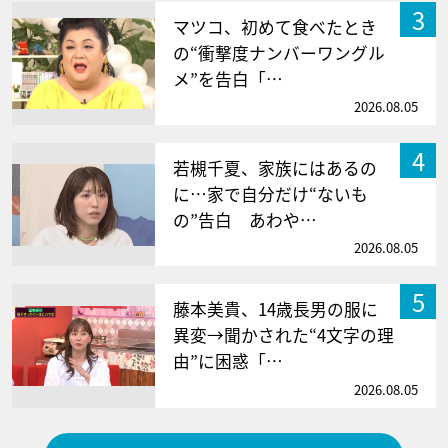
3
マツコ、初めて食べたとき
の“衝撃度ナンバーワングル
メ”を告白「…
2026.08.05
4
若槻千夏、家族にはあるの
に…家で自分だけ“ないも
の”告白 あわや…
2026.08.05
5
藤本美貴、14歳長男の服に
異変→聞かされた“4文字の理
由”に困惑「…
2026.08.05