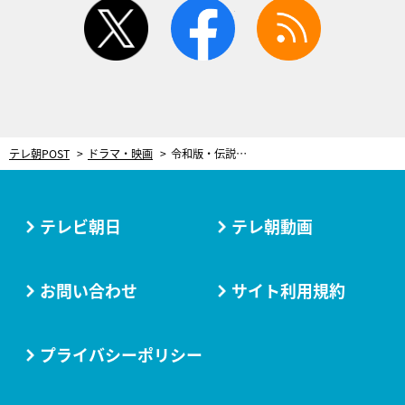
twitter
facebook
rss
テレ朝POST
ドラマ・映画
令和版・伝説の特撮ドラマに名優登場で物語が加速！敵の教祖・幻妖斎に対抗する“意外な方法”が明らかに＜仮面の忍者 赤影＞
テレビ朝日
テレ朝動画
お問い合わせ
サイト利用規約
プライバシーポリシー