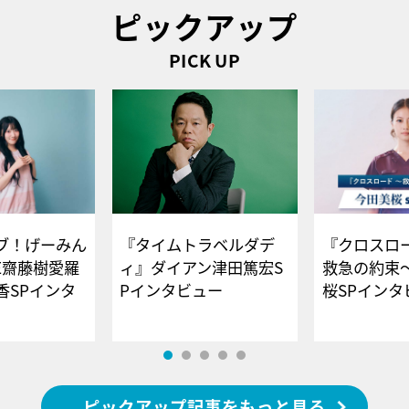
ピックアップ
PICK UP
ブ！げーみん
『タイムトラベルダデ
『クロスロー
E齋藤樹愛羅
ィ』ダイアン津田篤宏S
救急の約束
香SPインタ
Pインタビュー
桜SPイ
ピックアップ記事をもっと見る