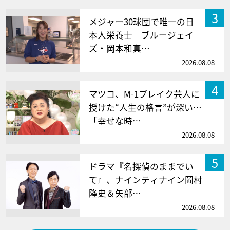
3
メジャー30球団で唯一の日
本人栄養士 ブルージェイ
ズ・岡本和真…
2026.08.08
4
マツコ、M-1ブレイク芸人に
授けた“人生の格言”が深い…
「幸せな時…
2026.08.08
5
ドラマ『名探偵のままでい
て』、ナインティナイン岡村
隆史＆矢部…
2026.08.08