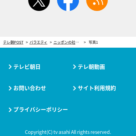
テレ朝POST
バラエティ
ニッポンの社長・ケツが『ダブルインパクト』優勝の舞台裏ぶちまける「僕だけ蚊帳の外ですよ」
写真1
テレビ朝日
テレ朝動画
お問い合わせ
サイト利用規約
プライバシーポリシー
Copyright(C) tv asahi All rights reserved.