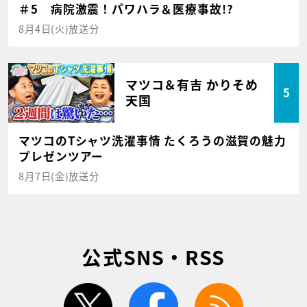
＃5 病院激震！パワハラ＆医療事故!?
8月4日(火)放送分
マツコ＆有吉 かりそめ
5
天国
マツコのTシャツ洗濯事情 たくろうの滋賀の魅力
プレゼンツアー
8月7日(金)放送分
公式SNS・RSS
twitter
facebook
rss