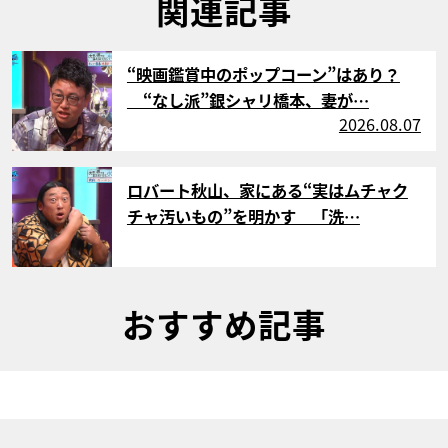
関連記事
サムネイル
“映画鑑賞中のポップコーン”はあり？
“なし派”銀シャリ橋本、妻が…
2026.08.07
サムネイル
ロバート秋山、家にある“実はムチャク
チャ汚いもの”を明かす 「洗…
おすすめ記事