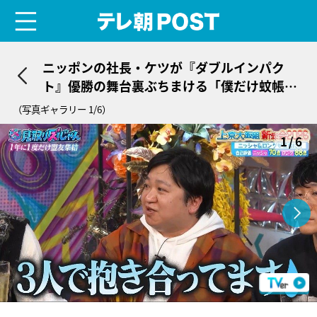
menu
テレ朝POST
ニッポンの社長・ケツが『ダブルインパク
ト』優勝の舞台裏ぶちまける「僕だけ蚊帳の
外ですよ」
（写真ギャラリー 1/6）
1/6