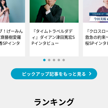
ブ！げーみん
『タイムトラベルダデ
『クロスロー
E齋藤樹愛羅
ィ』ダイアン津田篤宏S
救急の約束
香SPインタ
Pインタビュー
桜SPイ
ピックアップ記事をもっと見る
ランキング