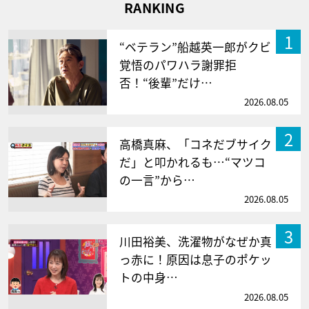
RANKING
1
“ベテラン”船越英一郎がクビ
覚悟のパワハラ謝罪拒
否！“後輩”だけ…
2026.08.05
2
高橋真麻、「コネだブサイク
だ」と叩かれるも…“マツコ
の一言”から…
2026.08.05
3
川田裕美、洗濯物がなぜか真
っ赤に！原因は息子のポケッ
トの中身…
2026.08.05