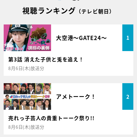
視聴ランキング
（テレビ朝日）
大空港～GATE24～
1
第3話 消えた子供と兎を追え！
8月6日(木)放送分
アメトーーク！
2
売れっ子芸人の貴重トーーク祭り!!
8月6日(木)放送分