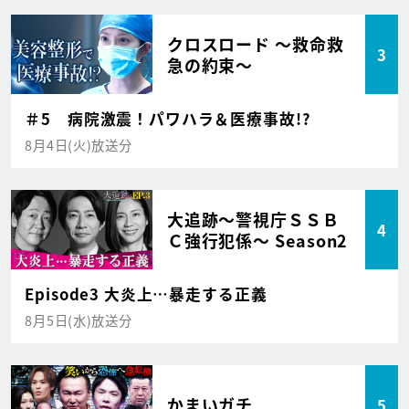
クロスロード ～救命救
3
急の約束～
＃5 病院激震！パワハラ＆医療事故!?
8月4日(火)放送分
大追跡～警視庁ＳＳＢ
4
Ｃ強行犯係～ Season2
Episode3 大炎上…暴走する正義
8月5日(水)放送分
かまいガチ
5