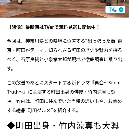
【映像】最新回はTVerで無料見逃し配信中！
今回は、神奈川県との県境に位置する“出っ張った街”東
京・町田がテーマ。知られざる町田の歴史や魅力を探る
べく、石原良純と小泉孝太郎が現地で徹底調査に乗り出
す。
この放送のあとにスタートする新ドラマ『再会～Silent
Truth～』に主演する町田出身の俳優・竹内涼真も登
場。竹内は、町田に住んでいた当時の思い出や、お薦め
する絶品“町田グルメ”を紹介する。
◆町田出身・竹内涼真も大興