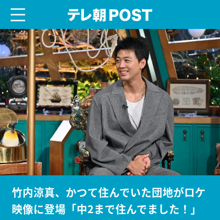
menu
テレ朝POST
竹内涼真、かつて住んでいた団地がロケ
映像に登場「中2まで住んでました！」