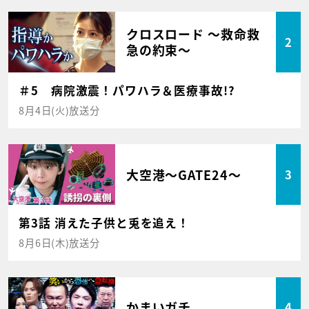
クロスロード ～救命救
2
急の約束～
＃5 病院激震！パワハラ＆医療事故!?
8月4日(火)放送分
大空港～GATE24～
3
第3話 消えた子供と兎を追え！
8月6日(木)放送分
かまいガチ
4