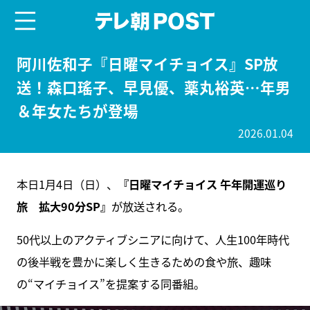
menu
テレ朝POST
阿川佐和子『日曜マイチョイス』SP放
送！森口瑤子、早見優、薬丸裕英…年男
＆年女たちが登場
2026.01.04
本日1月4日（日）、
『日曜マイチョイス 午年開運巡り
旅 拡大90分SP』
が放送される。
50代以上のアクティブシニアに向けて、人生100年時代
の後半戦を豊かに楽しく生きるための食や旅、趣味
の“マイチョイス”を提案する同番組。