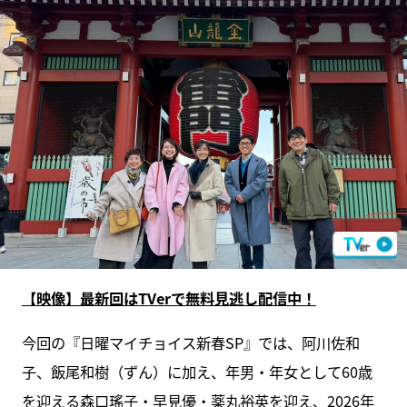
【映像】最新回はTVerで無料見逃し配信中！
今回の『日曜マイチョイス新春SP』では、阿川佐和
子、飯尾和樹（ずん）に加え、年男・年女として60歳
を迎える森口瑤子・早見優・薬丸裕英を迎え、2026年