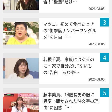
否！“後輩”だけ…
2026.08.05
3
マツコ、初めて食べたとき
の“衝撃度ナンバーワングル
メ”を告白「…
2026.08.05
4
若槻千夏、家族にはあるの
に…家で自分だけ“ないも
の”告白 あわや…
2026.08.05
5
藤本美貴、14歳長男の服に
異変→聞かされた“4文字の理
由”に困惑「…