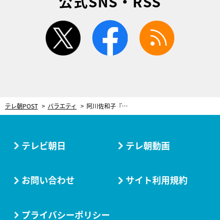
公式SNS・RSS
twitter
facebook
rss
テレ朝POST
バラエティ
阿川佐和子『日曜マイチョイス』SP放送！森口瑤子、早見優、薬丸裕英…年男＆年女たちが登場
テレビ朝日
テレ朝動画
お問い合わせ
サイト利用規約
プライバシーポリシー