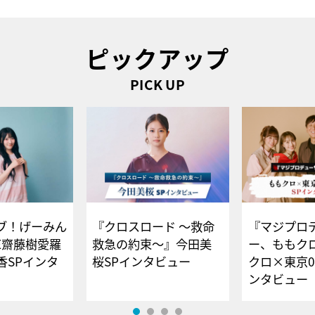
ピックアップ
PICK UP
ブ！げーみん
『クロスロード ～救命
『マジプロ
E齋藤樹愛羅
救急の約束～』今田美
ー、ももク
香SPインタ
桜SPインタビュー
クロ×東京0
ンタビュー