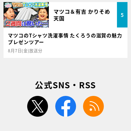
マツコ＆有吉 かりそめ
5
天国
マツコのTシャツ洗濯事情 たくろうの滋賀の魅力
プレゼンツアー
8月7日(金)放送分
公式SNS・RSS
twitter
facebook
rss