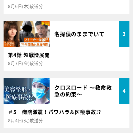
8月6日(木)放送分
名探偵のままでいて
3
第4話 超戦慄展開
8月7日(金)放送分
クロスロード ～救命救
4
急の約束～
＃5 病院激震！パワハラ＆医療事故!?
8月4日(火)放送分