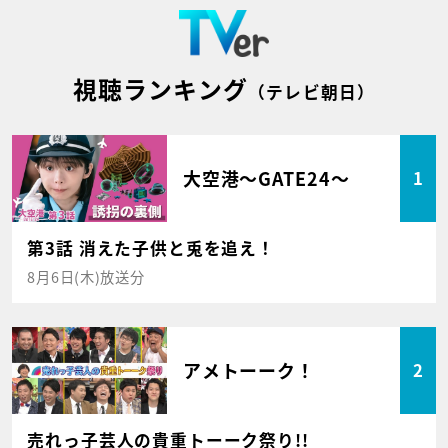
視聴ランキング
（テレビ朝日）
大空港～GATE24～
1
第3話 消えた子供と兎を追え！
8月6日(木)放送分
アメトーーク！
2
売れっ子芸人の貴重トーーク祭り!!