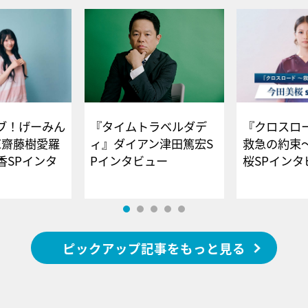
ブ！げーみん
『タイムトラベルダデ
『クロスロー
E齋藤樹愛羅
ィ』ダイアン津田篤宏S
救急の約束
香SPインタ
Pインタビュー
桜SPイ
ピックアップ記事をもっと見る