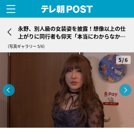
menu
テレ朝POST
永野、別人級の女装姿を披露！想像以上の仕
上がりに同行者も仰天「本当にわからなかっ
た」
（写真ギャラリー 5/6）
5/6