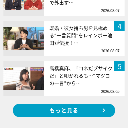
で外出す…
2026.08.07
4
既婚・彼女持ち男を見極め
る“一言質問”をレインボー池
田が伝授！…
2026.08.07
5
高橋真麻、「コネだブサイク
だ」と叩かれるも…“マツコ
の一言”から…
2026.08.05
もっと見る