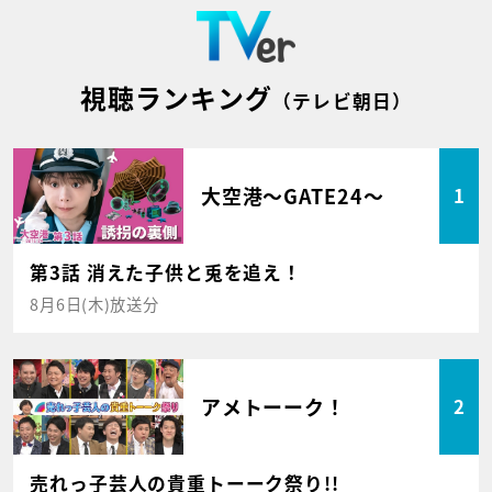
視聴ランキング
（テレビ朝日）
大空港～GATE24～
1
第3話 消えた子供と兎を追え！
8月6日(木)放送分
アメトーーク！
2
売れっ子芸人の貴重トーーク祭り!!