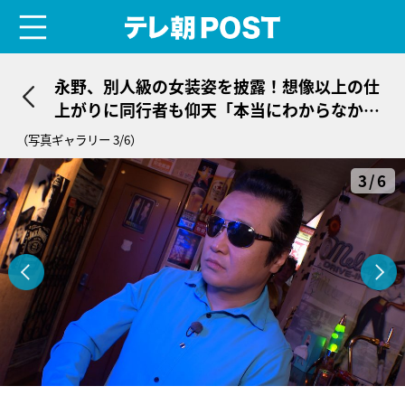
menu
テレ朝POST
永野、別人級の女装姿を披露！想像以上の仕
上がりに同行者も仰天「本当にわからなかっ
た」
（写真ギャラリー 3/6）
3/6