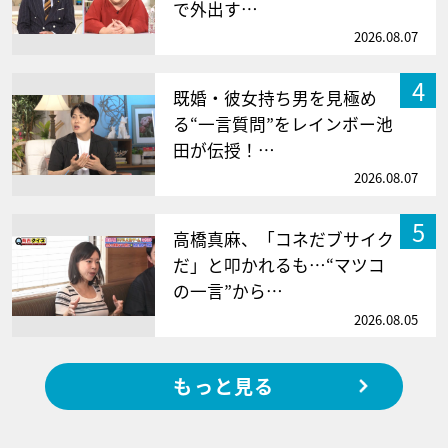
で外出す…
2026.08.07
4
既婚・彼女持ち男を見極め
る“一言質問”をレインボー池
田が伝授！…
2026.08.07
5
高橋真麻、「コネだブサイク
だ」と叩かれるも…“マツコ
の一言”から…
2026.08.05
もっと見る