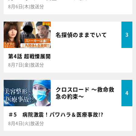
8月6日(木)放送分
名探偵のままでいて
3
第4話 超戦慄展開
8月7日(金)放送分
クロスロード ～救命救
4
急の約束～
＃5 病院激震！パワハラ＆医療事故!?
8月4日(火)放送分