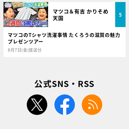
マツコ＆有吉 かりそめ
5
天国
マツコのTシャツ洗濯事情 たくろうの滋賀の魅力
プレゼンツアー
8月7日(金)放送分
公式SNS・RSS
twitter
facebook
rss