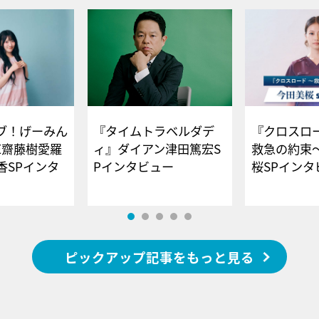
ブ！げーみん
『タイムトラベルダデ
『クロスロー
E齋藤樹愛羅
ィ』ダイアン津田篤宏S
救急の約束
香SPインタ
Pインタビュー
桜SPイ
ピックアップ記事をもっと見る