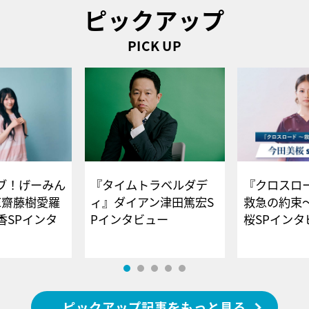
ピックアップ
PICK UP
ブ！げーみん
『タイムトラベルダデ
『クロスロー
E齋藤樹愛羅
ィ』ダイアン津田篤宏S
救急の約束
香SPインタ
Pインタビュー
桜SPイ
ピックアップ記事をもっと見る