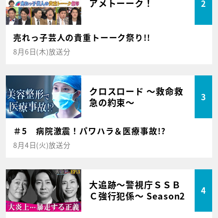
アメトーーク！
2
売れっ子芸人の貴重トーーク祭り!!
8月6日(木)放送分
クロスロード ～救命救
3
急の約束～
＃5 病院激震！パワハラ＆医療事故!?
8月4日(火)放送分
大追跡～警視庁ＳＳＢ
4
Ｃ強行犯係～ Season2