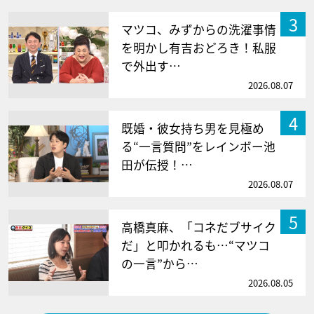
3
マツコ、みずからの洗濯事情
を明かし有吉おどろき！私服
で外出す…
2026.08.07
4
既婚・彼女持ち男を見極め
る“一言質問”をレインボー池
田が伝授！…
2026.08.07
5
高橋真麻、「コネだブサイク
だ」と叩かれるも…“マツコ
の一言”から…
2026.08.05