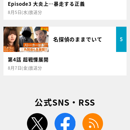
Episode3 大炎上…暴走する正義
8月5日(水)放送分
名探偵のままでいて
5
第4話 超戦慄展開
8月7日(金)放送分
公式SNS・RSS
twitter
facebook
rss