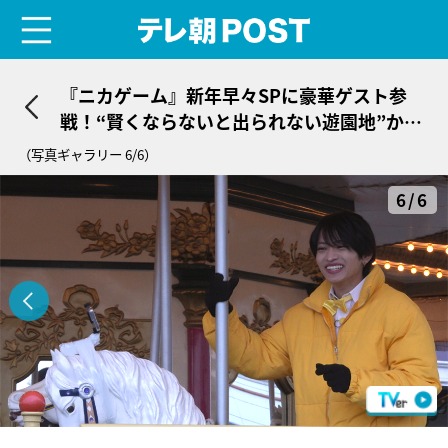
menu
テレ朝POST
『ニカゲーム』新年早々SPに豪華ゲスト参
戦！“賢くならないと出られない遊園地”から
脱出を目指す
（写真ギャラリー 6/6）
6/6