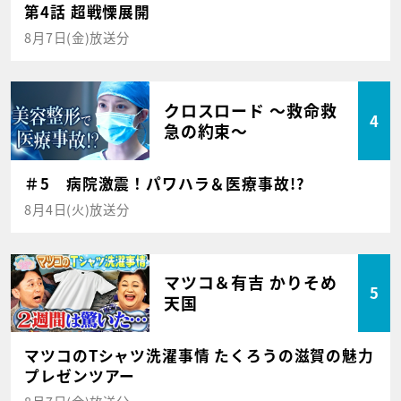
第4話 超戦慄展開
8月7日(金)放送分
クロスロード ～救命救
4
急の約束～
＃5 病院激震！パワハラ＆医療事故!?
8月4日(火)放送分
マツコ＆有吉 かりそめ
5
天国
マツコのTシャツ洗濯事情 たくろうの滋賀の魅力
プレゼンツアー