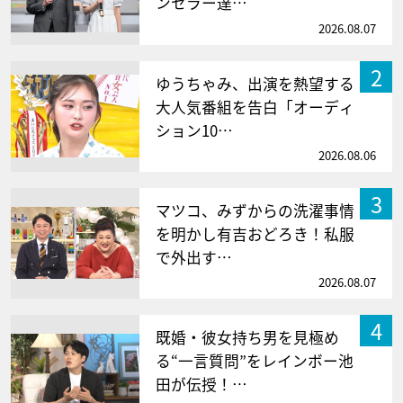
ンセラー達…
2026.08.07
2
ゆうちゃみ、出演を熱望する
大人気番組を告白「オーディ
ション10…
2026.08.06
3
マツコ、みずからの洗濯事情
を明かし有吉おどろき！私服
で外出す…
2026.08.07
4
既婚・彼女持ち男を見極め
る“一言質問”をレインボー池
田が伝授！…