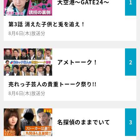
大空港～GATE24～
1
第3話 消えた子供と兎を追え！
8月6日(木)放送分
アメトーーク！
2
売れっ子芸人の貴重トーーク祭り!!
8月6日(木)放送分
名探偵のままでいて
3