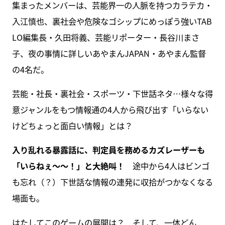
集まったメンバーは、芸能界一の人脈を持つカラテカ・
入江慎也、裏社会や危険なゴシップにめっぽう強いTAB
LO編集長・久田将義、芸能リポーター・長谷川まさ
子、夜の事情に詳しいあやまんJAPAN・あやまん監督
の4名だ。
芸能・社長・裏社会・スポーツ・下世話ネタ…様々な得
意ジャンルをもつ情報通の4人から飛び出す「いらない
けどちょっと面白い情報」とは？
入り乱れる暴露話に、判定員を務めるカズレーザーも
「いらねぇ～～！」と大絶叫！
途中から4人はビンゴ
も忘れ（？）下世話な情報の連発に収拾がつかなくなる
場面も。
はたしてこのゲームの展開は？ そして、一体どん