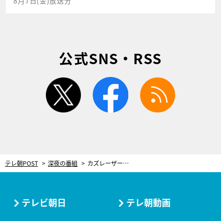
8月7日(金)放送分
公式SNS・RSS
twitter
facebook
rss
テレ朝POST
深夜の番組
カズレーザー、あやまん監督らの“芸能界情報”に「いらねぇ～～！」と大絶叫
テレビ朝日
テレ朝動画