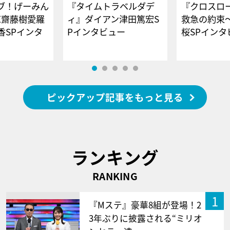
ブ！げーみん
『タイムトラベルダデ
『クロスロー
E齋藤樹愛羅
ィ』ダイアン津田篤宏S
救急の約束
香SPインタ
Pインタビュー
桜SPイ
ピックアップ記事をもっと見る
ランキング
RANKING
1
『Mステ』豪華8組が登場！2
3年ぶりに披露される“ミリオ